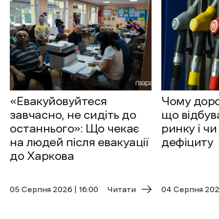
«Евакуйовуйтеся
Чому доро
завчасно, не сидіть до
що відбув
останнього»: Що чекає
ринку і чи
на людей після евакуації
дефіциту
до Харкова
05 Cерпня 2026 | 16:00
Читати
04 Cерпня 2026