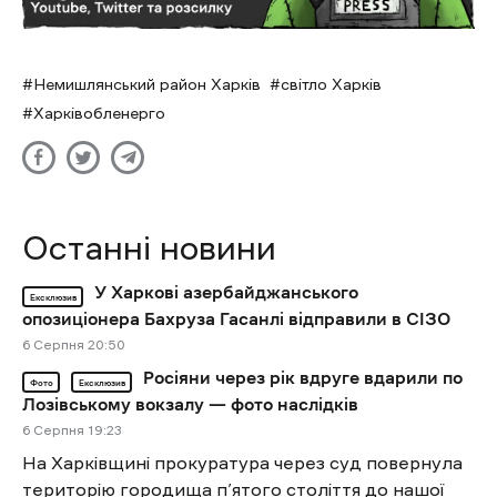
Немишлянський район Харків
світло Харків
Харківобленерго
Останні новини
У Харкові азербайджанського
Ексклюзив
опозиціонера Бахруза Гасанлі відправили в СІЗО
6 Cерпня 20:50
Росіяни через рік вдруге вдарили по
Фото
Ексклюзив
Лозівському вокзалу — фото наслідків
6 Cерпня 19:23
На Харківщині прокуратура через суд повернула
територію городища п’ятого століття до нашої