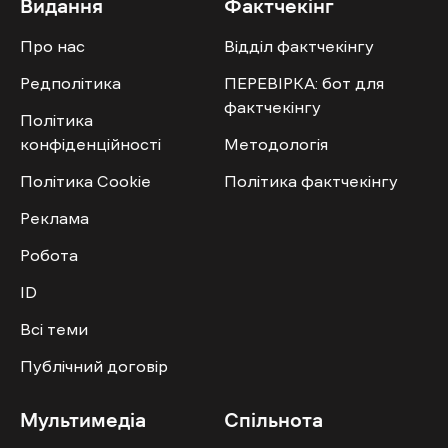
Видання
Фактчекінг
Про нас
Відділ фактчекінгу
Редполітика
ПЕРЕВІРКА: бот для
фактчекінгу
Політика
конфіденційності
Методологія
Політика Cookie
Політика фактчекінгу
Реклама
Робота
ID
Всі теми
Публічний договір
Мультимедіа
Спільнота