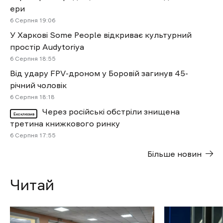
ери
6 Cерпня 19:06
У Харкові Some People відкриває культурний
простір Audytoriya
6 Cерпня 18:55
Від удару FPV-дроном у Боровій загинув 45-
річний чоловік
6 Cерпня 18:18
Через російські обстріли знищена
Ексклюзив
третина книжкового ринку
6 Cерпня 17:55
Більше новин
Читай