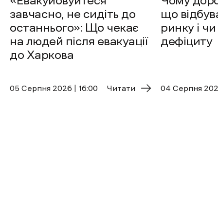
«Евакуйовуйтеся
Чому доро
завчасно, не сидіть до
що відбув
останнього»: Що чекає
ринку і чи
на людей після евакуації
дефіциту
до Харкова
05 Cерпня 2026 | 16:00
Читати
04 Cерпня 2026