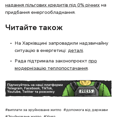
надання пільгових кредитів під 0% річних
на
придбання енергообладнання.
Читайте також
На Харківщині запровадили надзвичайну
ситуацію в енергетиці:
деталі
.
Рада підтримала законопроєкт
про
модернізацію теплопостачання
.
виплати за зруйноване житло
допомога від держави
Зруйноване житло
Уряд