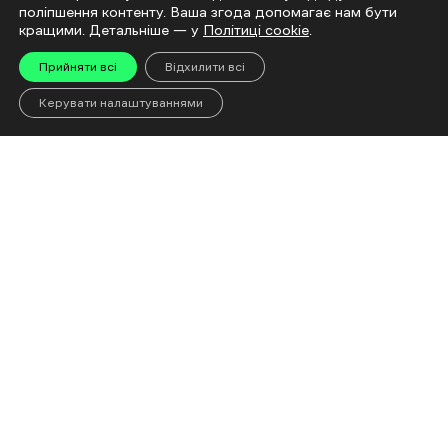
Читай
поліпшення контенту. Ваша згода допомагає нам бути
кращими. Детальніше — у
Політиці cookie
.
Прийняти всі
Відхилити всі
Керувати налаштуваннями
«Евакуйовуйтеся
Чому доро
завчасно, не сидіть до
що відбув
останнього»: Що чекає
ринку і чи
на людей після евакуації
дефіциту
до Харкова