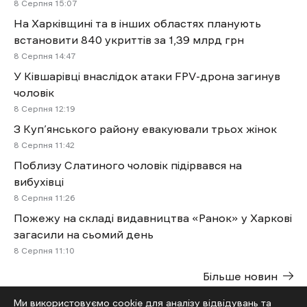
8 Cерпня 15:07
На Харківщині та в інших областях планують
встановити 840 укриттів за 1,39 млрд грн
8 Cерпня 14:47
У Ківшарівці внаслідок атаки FPV-дрона загинув
чоловік
8 Cерпня 12:19
З Куп’янського району евакуювали трьох жінок
8 Cерпня 11:42
Поблизу Слатиного чоловік підірвався на
вибухівці
8 Cерпня 11:26
Пожежу на складі видавництва «Ранок» у Харкові
загасили на сьомий день
8 Cерпня 11:10
Більше новин
Ми використовуємо cookie для аналізу відвідувань та