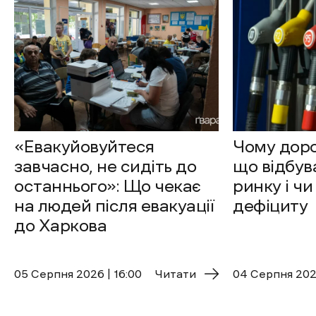
«Евакуйовуйтеся
Чому доро
завчасно, не сидіть до
що відбув
останнього»: Що чекає
ринку і чи
на людей після евакуації
дефіциту
до Харкова
05 Cерпня 2026 | 16:00
Читати
04 Cерпня 2026