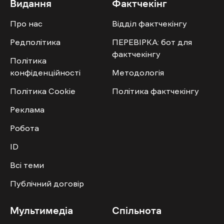
Видання
Фактчекінг
Про нас
Відділ фактчекінгу
Редполітика
ПЕРЕВІРКА: бот для
фактчекінгу
Політика
конфіденційності
Методологія
Політика Cookie
Політика фактчекінгу
Реклама
Робота
ID
Всі теми
Публічний договір
Мультимедіа
Спільнота