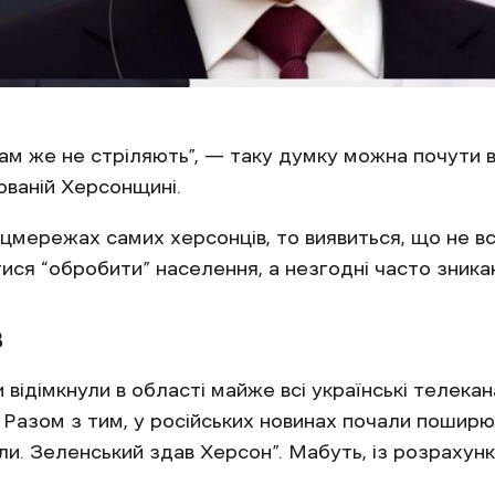
там же не стріляють”, — таку думку можна почути ві
пованій Херсонщині.
цмережах самих херсонців, то виявиться, що не в
ся “обробити” населення, а незгодні часто зника
в
и відімкнули в області майже всі українські телека
. Разом з тим, у російських новинах почали поширю
и. Зеленський здав Херсон”. Мабуть, із розрахунк