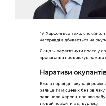
“У Херсоні все тихо, спокійно, 
насправді відбувається на оку
Якщо ж переглянути пости у со
пропаганди продовжує намагати
Наративи окупанті
Вже в перші дні окупації росіян
залишити
місцевих без звʼязку
залишила Херсон, про вас забул
людей повірити в ці дурниці.