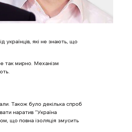
д українців, які не знають, що
се так мирно. Механізм
ють.
нали. Також було декілька спроб
вати наратив “Україна
ом, що повна ізоляція змусить