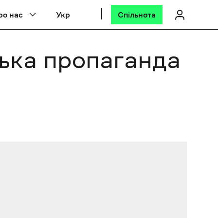
ро нас
Укр
Спільнота
ська пропаганда