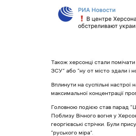
Також херсонці стали помічати 
ЗСУ” або “ну от місто здали і 
Вплинути на суспільні настрої 
максимальної концентрації проп
Головною подією став парад “Ше
Поблизу Вічного вогня у Херсон
георгієвські стрічки. Були при
“руського міра”.