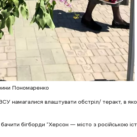
рини Пономаренко
ЗСУ намагалися влаштувати обстріл/ теракт, в яко
 бачити бігборди “Херсон — місто з російською іс