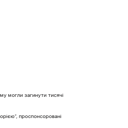
му могли загинути тисячі
торією”, проспонсоровані