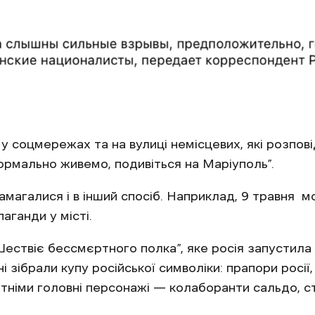
у соцмережах та на вулиці немісцевих, які розпов
нормально живемо, подивіться на Маріуполь”.
намагалися і в інший спосіб. Наприклад, 9 травня
аганди у місті.
ствіє бессмєртного полка”, яке росія запустила н
і зібрали купу російської символіки: прапори росії
сутніми головні персонажі — колаборанти сальдо, с