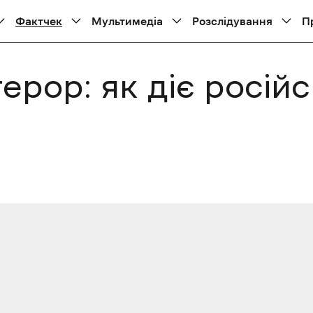
Фактчек
Мультимедіа
Розслідування
П
ерор: як діє росій