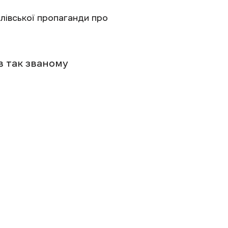
лівської пропаганди про
в так званому