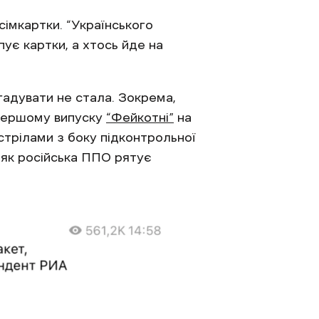
сімкартки. “Українського
пує картки, а хтось йде на
гадувати не стала. Зокрема,
 першому випуску
“Фейкотні”
на
стрілами з боку підконтрольної
 “як російська ППО рятує