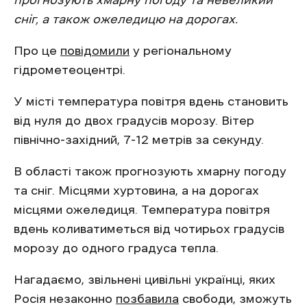
прогнозують хмарну погоду та невеликий
сніг, а також ожеледицю на дорогах.
Про це
повідомили
у регіональному
гідрометеоцентрі.
У місті температура повітря вдень становить
від нуля до двох градусів морозу. Вітер
північно-західний, 7-12 метрів за секунду.
В області також прогнозують хмарну погоду
та сніг. Місцями хуртовина, а на дорогах
місцями ожеледиця. Температура повітря
вдень коливатиметься від чотирьох градусів
морозу до одного градуса тепла.
Нагадаємо, звільнені цивільні українці, яких
Росія незаконно
позбавила
свободи, зможуть