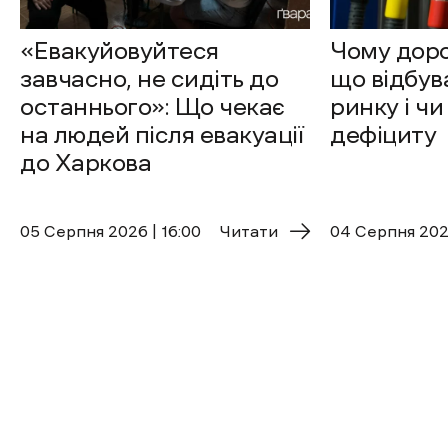
«Евакуйовуйтеся
Чому доро
завчасно, не сидіть до
що відбув
останнього»: Що чекає
ринку і чи
на людей після евакуації
дефіциту
до Харкова
05 Cерпня 2026 | 16:00
Читати
04 Cерпня 2026