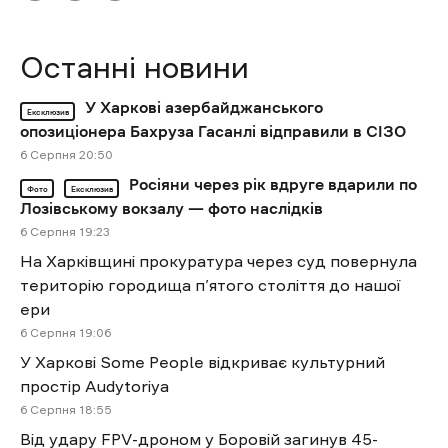
Останні новини
У Харкові азербайджанського
Ексклюзив
опозиціонера Бахруза Гасанлі відправили в СІЗО
6 Cерпня 20:50
Росіяни через рік вдруге вдарили по
Фото
Ексклюзив
Лозівському вокзалу — фото наслідків
6 Cерпня 19:23
На Харківщині прокуратура через суд повернула
територію городища п’ятого століття до нашої
ери
6 Cерпня 19:06
У Харкові Some People відкриває культурний
простір Audytoriya
6 Cерпня 18:55
Від удару FPV-дроном у Боровій загинув 45-