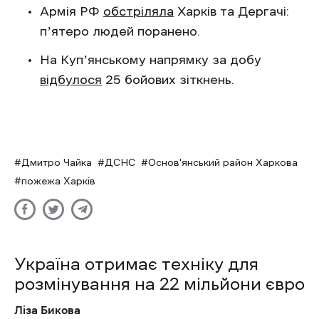
Армія РФ
обстріляла
Харків та Дергачі:
пʼятеро людей поранено.
На Купʼянському напрямку за добу
відбулося
25 бойових зіткнень.
Дмитро Чайка
ДСНС
Основ'янський район Харкова
пожежа Харків
Україна отримає техніку для
розмінування на 22 мільйони євро
Ліза Бикова