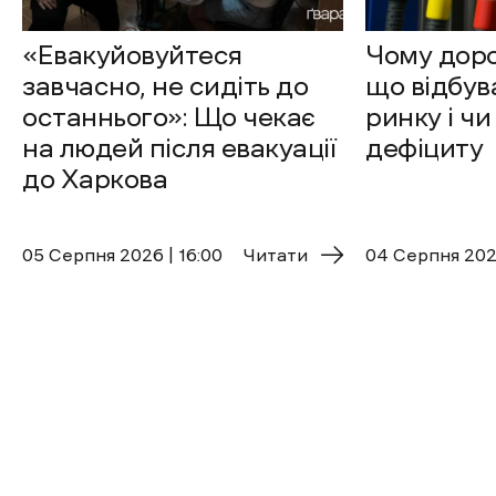
«Евакуйовуйтеся
Чому доро
завчасно, не сидіть до
що відбув
останнього»: Що чекає
ринку і чи
на людей після евакуації
дефіциту
до Харкова
05 Cерпня 2026 | 16:00
Читати
04 Cерпня 2026