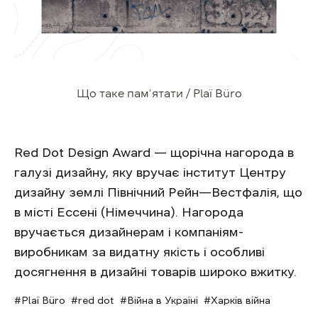
Що таке пам’ятати / Plaї Büro
Red Dot Design Award — щорічна нагорода в
галузі дизайну, яку вручає інститут Центру
дизайну землі Північний Рейн—Вестфалія, що
в місті Ессені (Німеччина). Нагорода
вручається дизайнерам і компаніям-
виробникам за видатну якість і особливі
досягнення в дизайні товарів широко вжитку.
Plaї Büro
red dot
Війна в Україні
Харків війна