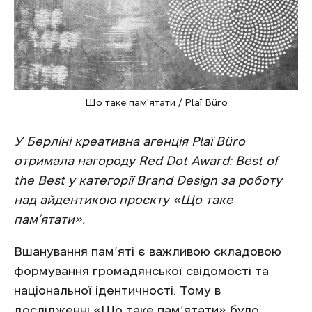
Що таке пам'ятати / Plaї Büro
У Берліні креативна агенція Plaї Büro
отримала нагороду Red Dot Award: Best of
the Best у категорії Brand Design за роботу
над айдентикою проєкту «Що таке
пам’ятати».
Вшанування пам’яті є важливою складовою
формування громадянської свідомості та
національної ідентичності. Тому в
дослідженні «Що таке пам’ятати» було