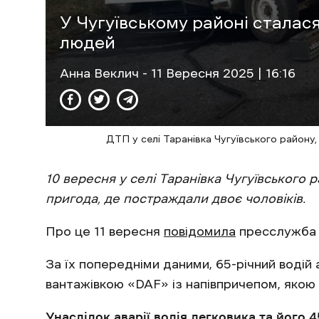
У Чугуївському районі сталас
людей
Анна Веклич
- 11 Вересня 2025 | 16:16
ДТП у селі Таранівка Чугуївського району,
10 вересня у селі Таранівка Чугуївського
пригода, де постраждали двоє чоловіків.
Про це 11 вересня
повідомила
пресслужба п
За їх попередніми даними, 65-річний водій
вантажівкою «DAF» із напівпричепом, якою 
Унаслідок аварії водія легковика та його 