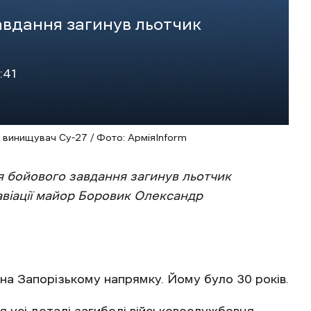
авдання загинув льотчик
:41
и винищувач Су-27 / Фото: АрміяInform
ня бойового завдання загинув льотчик
авіації майор Боровик Олександр
на Запорізькому напрямку. Йому було 30 років.