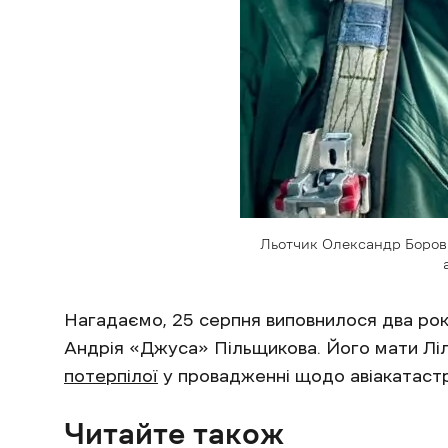
Льотчик Олександр Борови
Нагадаємо, 25 серпня виповнилося два роки
Андрія «Джуса» Пільщикова. Його мати Ліл
потерпілої
у провадженні щодо авіакатастроф
Читайте також