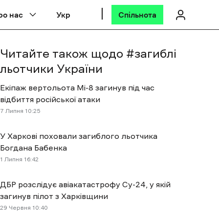
ро нас
Укр
Спільнота
Читайте також щодо #
загиблі
льотчики України
Екіпаж вертольота Мі-8 загинув під час
відбиття російської атаки
7 Липня 10:25
У Харкові поховали загиблого льотчика
Богдана Бабенка
1 Липня 16:42
ДБР розслідує авіакатастрофу Су-24, у якій
загинув пілот з Харківщини
29 Червня 10:40