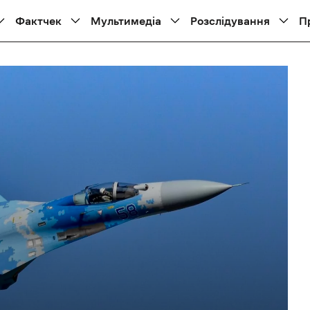
Фактчек
Мультимедіа
Розслідування
П