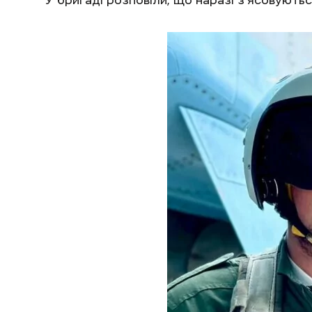
У бригаді розповіли, що наразі з’ясовуютьс