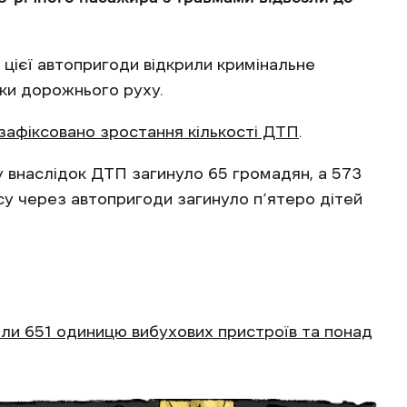
 цієї автопригоди відкрили кримінальне
ки дорожнього руху.
зафіксовано зростання кількості ДТП
.
оку внаслідок ДТП загинуло 65 громадян, а 573
су через автопригоди загинуло п’ятеро дітей
ли 651 одиницю вибухових пристроїв та понад