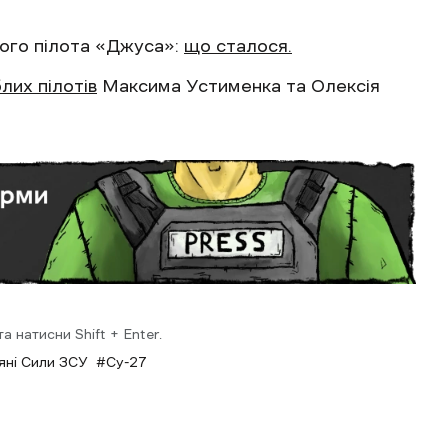
лого пілота «Джуса»:
що сталося.
лих пілотів
Максима Устименка та Олексія
 натисни Shift + Enter.
яні Сили ЗСУ
Су-27