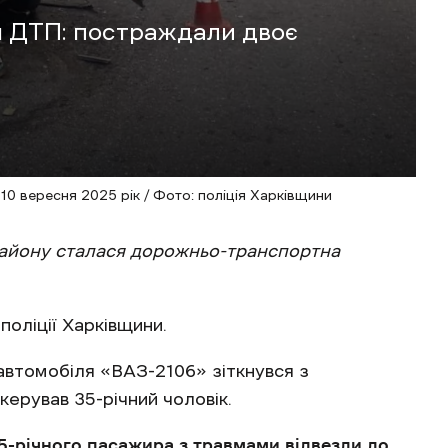
я ДТП: постраждали двоє
 10 вересня 2025 рік / Фото: поліція Харківщини
 району сталася дорожньо-транспортна
оліції Харківщини.
 автомобіля «ВАЗ-2106» зіткнувся з
керував 35-річний чоловік.
45-річного пасажира з травмами відвезли до