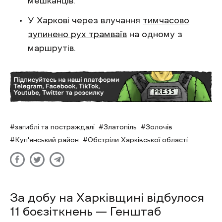
мешканців.
У Харкові через влучання
тимчасово
зупинено рух трамваїв
на одному з
маршрутів.
загиблі та постраждалі
Златопіль
Золочів
Куп'янський район
Обстріли Харківської області
За добу на Харківщині відбулося
11 боєзіткнень — Генштаб