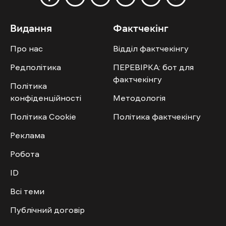
Видання
Фактчекінг
Про нас
Відділ фактчекінгу
Редполітика
ПЕРЕВІРКА: бот для
фактчекінгу
Політика
конфіденційності
Методологія
Політика Cookie
Політика фактчекінгу
Реклама
Робота
ID
Всі теми
Публічний договір