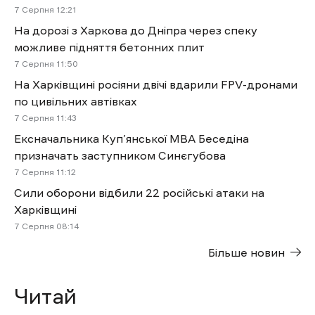
7 Cерпня 12:21
На дорозі з Харкова до Дніпра через спеку
можливе підняття бетонних плит
7 Cерпня 11:50
На Харківщині росіяни двічі вдарили FPV-дронами
по цивільних автівках
7 Cерпня 11:43
Ексначальника Куп’янської МВА Беседіна
призначать заступником Синєгубова
7 Cерпня 11:12
Сили оборони відбили 22 російські атаки на
Харківщині
7 Cерпня 08:14
Більше новин
Читай