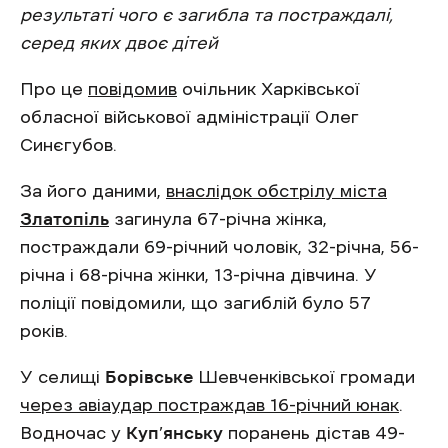
результаті чого є загибла та постраждалі,
серед яких двоє дітей
Про це
повідомив
очільник Харківської
обласної військової адміністрації Олег
Синєгубов.
За його даними,
внаслідок обстрілу міста
Златопіль
загинула 67-річна жінка,
постраждали 69-річний чоловік, 32-річна, 56-
річна і 68-річна жінки, 13-річна дівчина. У
поліції повідомили, що загиблій було 57
років.
У селищі
Борівське
Шевченківської громади
через авіаудар постраждав 16-річний юнак
.
Водночас у
Куп’янську
поранень дістав 49-