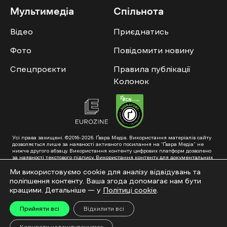
Мультимедіа
Спільнота
Відео
Приєднатись
Фото
Повідомити новину
Спецпроєкти
Правила публікації
Колонок
Усі права захищені. ©2016-2026. Ґвара Медіа. Використання матеріалів сайту
дозволяється лише за наявності активного посилання на “Ґвара Медіа” не
нижче другого абзацу. Використання контенту цифрових платформ дозволено
за наявності текстового підпису. Використання контенту для документальних
фільмів та інтегрованих продуктів дозволяється за умови отримання
схвалення від редакції.
Ми використовуємо cookie для аналізу відвідувань та
поліпшення контенту. Ваша згода допомагає нам бути
Суб’єкт у сфері онлайн-медіа; ідентифікатор медіа – R40-01353. Поштова
адреса: ГО «Ґвара Медіа», 61057, Харків, вул. Гоголя, 14, абонентська скринька
кращими. Детальніше — у
Політиці cookie
.
№7400
Підкинь нам тему на пошту – hello@gwaramedia.com
Прийняти всі
Відхилити всі
Модернізація сайту: