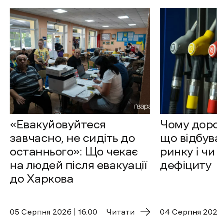
«Евакуйовуйтеся
Чому доро
завчасно, не сидіть до
що відбув
останнього»: Що чекає
ринку і чи
на людей після евакуації
дефіциту
до Харкова
05 Cерпня 2026 | 16:00
Читати
04 Cерпня 2026