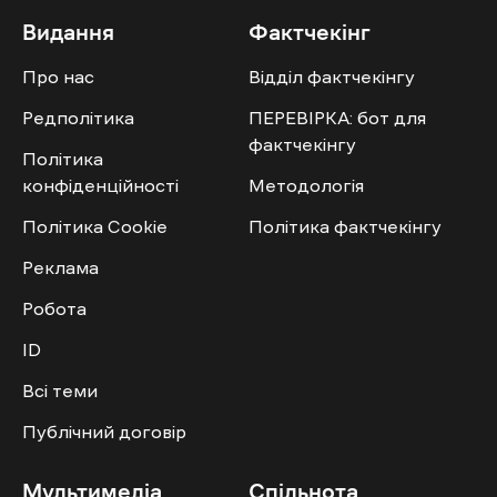
Видання
Фактчекінг
Про нас
Відділ фактчекінгу
Редполітика
ПЕРЕВІРКА: бот для
фактчекінгу
Політика
конфіденційності
Методологія
Політика Cookie
Політика фактчекінгу
Реклама
Робота
ID
Всі теми
Публічний договір
Мультимедіа
Спільнота