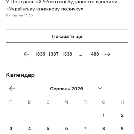
У Центральній бібліотеці Будапешта відкрили
«Українську книжкову поличку»
07 Квітня
11:16
Показати ще
1336
1337
1338
...
1488
Календар
«
Серпень 2026
Jul
П
В
С
Ч
П
С
Н
1
2
3
4
5
6
7
8
9