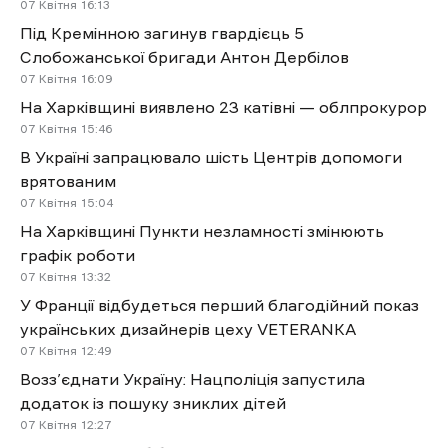
07 Квітня
16:13
Під Кремінною загинув гвардієць 5
Слобожанської бригади Антон Дербілов
07 Квітня
16:09
На Харківщині виявлено 23 катівні — облпрокурор
07 Квітня
15:46
В Україні запрацювало шість Центрів допомоги
врятованим
07 Квітня
15:04
На Харківщині Пункти незламності змінюють
графік роботи
07 Квітня
13:32
У Франції відбудеться перший благодійний показ
українських дизайнерів цеху VETERANKA
07 Квітня
12:49
Возз’єднати Україну: Нацполіція запустила
додаток із пошуку зниклих дітей
07 Квітня
12:27