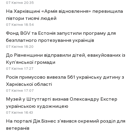
07 Квітня
20:35
На Харківщині «Армія відновлення» перевищила
півтори тисячі людей
07 Квітня
18:54
Фонд BGV та Естонія запустили програму для
безплатного протезування українців
07 Квітня
18:20
До Рівненщини відправили дітей, евакуйованих із
Куп’янської громади
07 Квітня
17:27
Росія примусово вивезла 561 українську дитину з
Харківської області
07 Квітня
17:07
Музей у Штутгарті визнав Олександру Екстер
українською художницею
07 Квітня
16:43
На порталі Дія.Бізнес з’явився окремий розділ для
ветеранів