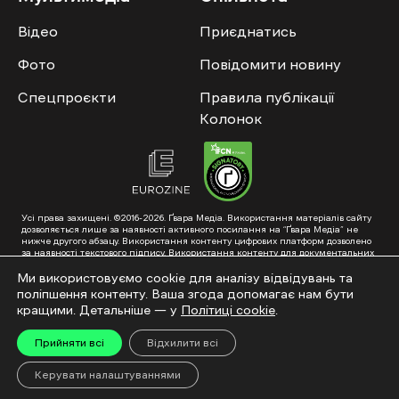
Відео
Приєднатись
Фото
Повідомити новину
Спецпроєкти
Правила публікації
Колонок
Усі права захищені. ©2016-2026. Ґвара Медіа. Використання матеріалів сайту
дозволяється лише за наявності активного посилання на “Ґвара Медіа” не
нижче другого абзацу. Використання контенту цифрових платформ дозволено
за наявності текстового підпису. Використання контенту для документальних
фільмів та інтегрованих продуктів дозволяється за умови отримання
схвалення від редакції.
Ми використовуємо cookie для аналізу відвідувань та
поліпшення контенту. Ваша згода допомагає нам бути
Суб’єкт у сфері онлайн-медіа; ідентифікатор медіа – R40-01353. Поштова
адреса: ГО «Ґвара Медіа», 61057, Харків, вул. Гоголя, 14, абонентська скринька
кращими. Детальніше — у
Політиці cookie
.
№7400
Підкинь нам тему на пошту – hello@gwaramedia.com
Прийняти всі
Відхилити всі
Модернізація сайту:
Керувати налаштуваннями