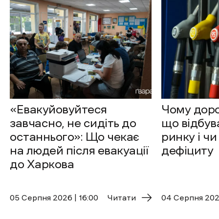
«Евакуйовуйтеся
Чому доро
завчасно, не сидіть до
що відбув
останнього»: Що чекає
ринку і чи
на людей після евакуації
дефіциту
до Харкова
05 Cерпня 2026 | 16:00
Читати
04 Cерпня 2026