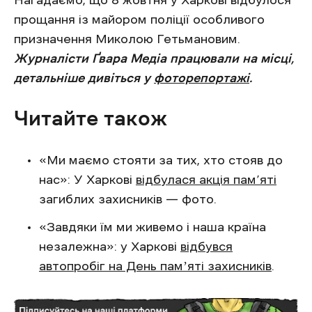
Нагадаємо, що 8 жовтня у Харкові відбулося
прощання із майором поліції особливого
призначення Миколою Гетьмановим.
Журналісти Ґвара Медіа працювали на місці,
детальніше дивіться у
фоторепортажі
.
Читайте також
«Ми маємо стояти за тих, хто стояв до
нас»: У Харкові
відбулася акція пам’яті
загиблих захисників — фото.
«Завдяки їм ми живемо і наша країна
незалежна»: у Харкові
відбувся
автопробіг на День памʼяті захисників
.