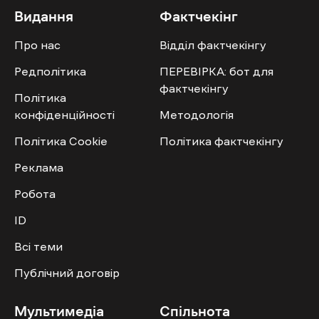
Видання
Фактчекінг
Про нас
Відділ фактчекінгу
Редполітика
ПЕРЕВІРКА: бот для
фактчекінгу
Політика
конфіденційності
Методологія
Політика Cookie
Політика фактчекінгу
Реклама
Робота
ID
Всі теми
Публічний договір
Мультимедіа
Спільнота