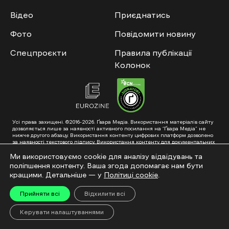
Відео
Приєднатись
Фото
Повідомити новину
Спецпроєкти
Правила публікації
Колонок
Усі права захищені. ©2016-2026. Ґвара Медіа. Використання матеріалів сайту
дозволяється лише за наявності активного посилання на “Ґвара Медіа” не
нижче другого абзацу. Використання контенту цифрових платформ дозволено
за наявності текстового підпису. Використання контенту для документальних
фільмів та інтегрованих продуктів дозволяється за умови отримання
схвалення від редакції.
Ми використовуємо cookie для аналізу відвідувань та
поліпшення контенту. Ваша згода допомагає нам бути
Суб’єкт у сфері онлайн-медіа; ідентифікатор медіа – R40-01353. Поштова
адреса: ГО «Ґвара Медіа», 61057, Харків, вул. Гоголя, 14, абонентська скринька
кращими. Детальніше — у
Політиці cookie
.
№7400
Підкинь нам тему на пошту – hello@gwaramedia.com
Прийняти всі
Відхилити всі
Модернізація сайту:
Керувати налаштуваннями