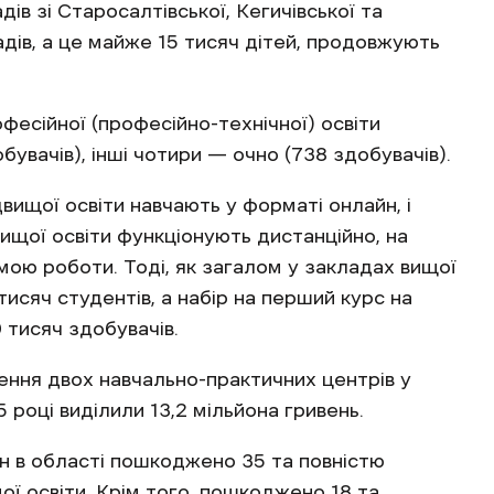
ів зі Старосалтівської, Кегичівської та
дів, а це майже 15 тисяч дітей, продовжують
фесійної (професійно-технічної) освіти
увачів), інші чотири — очно (738 здобувачів).
вищої освіти навчають у форматі онлайн, і
ищої освіти функціонують дистанційно, на
ою роботи. Тоді, як загалом у закладах вищої
тисяч студентів, а набір на перший курс на
 тисяч здобувачів.
рення двох навчально-практичних центрів у
 році виділили 13,2 мільйона гривень.
ян в області пошкоджено 35 та повністю
ї освіти. Крім того, пошкоджено 18 та