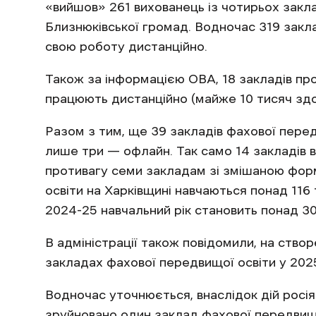
«вийшов» 261 вихованець із чотирьох заклад
Близнюківської громад. Водночас 319 закла
свою роботу дистанційно.
Також за інформацією ОВА, 18 закладів про
працюють дистанційно (майже 10 тисяч здоб
Разом з тим, ще 39 закладів фахової перед
лише три — офлайн. Так само 14 закладів в
противагу семи закладам зі змішаною форм
освіти на Харківщині навчаються понад 116 
2024-25 навчальний рік становить понад 30
В адміністрації також повідомили, на ство
закладах фахової передвищої освіти у 2025
Водночас уточнюється, внаслідок дій росі
зруйновано один заклад фахової передвищо