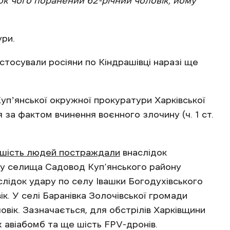
ок чого поранений 62-річний чоловік, йому
ри.
стосували росіяни по Кіндрашівці наразі ще
упʼянської окружної прокуратури Харківської
за фактом вчинення воєнного злочину (ч. 1 ст.
шість людей постраждали
внаслідок
рілу селища Садовод Куп’янського району
аслідок удару по селу Івашки Богодухівського
к. У селі Баранівка Золочівської громади
овік. Зазначається, для обстрілів Харківщини
х авіабомб та ще шість FPV-дронів.