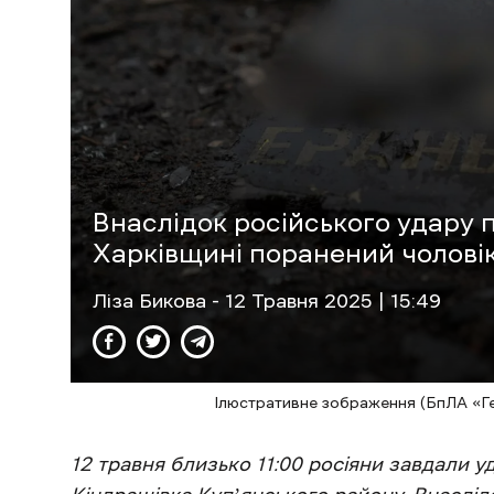
Внаслідок російського удару 
Харківщині поранений чолові
Ліза Бикова
- 12 Травня 2025 | 15:49
Ілюстративне зображення (БпЛА «Гер
12 травня близько 11:00 росіяни завдали 