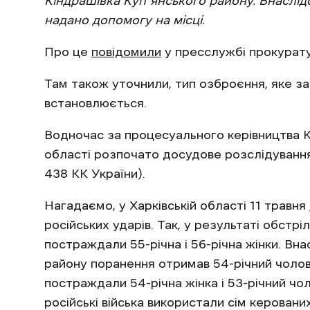
Кіндрашівка Купʼянського району. Внаслід
надано допомогу на місці.
Про це
повідомили
у пресслужбі прокурату
Там також уточнили, тип озброєння, яке за
встановлюється.
Водночас за процесуального керівництва К
області розпочато досудове розслідування 
438 КК України).
Нагадаємо, у Харківській області 11 травня
російських ударів. Так, у результаті обст
постраждали 55-річна і 56-річна жінки. Вн
району поранення отримав 54-річний чолові
постраждали 54-річна жінка і 53-річний чол
російські війська використали сім керовани