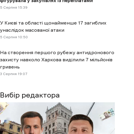
фігурувала у закупівлях із переплатами
5 Cерпня 15:39
У Києві та області щонайменше 17 загиблих
унаслідок масованої атаки
5 Cерпня 10:50
На створення першого рубежу антидронового
захисту навколо Харкова виділили 7 мільйонів
гривень
3 Cерпня 19:07
Вибір редактора