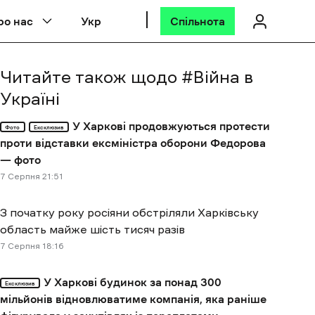
ро нас
Укр
Спільнота
Читайте також щодо #
Війна в
Україні
У Харкові продовжуються протести
Фото
Ексклюзив
проти відставки ексміністра оборони Федорова
— фото
7 Cерпня 21:51
З початку року росіяни обстріляли Харківську
область майже шість тисяч разів
7 Cерпня 18:16
У Харкові будинок за понад 300
Ексклюзив
мільйонів відновлюватиме компанія, яка раніше