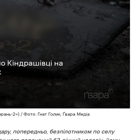
по Кіндрашівці на
к
ань-2») / Фото: Гнат Голик, Ґвара Медіа
удару, попередньо, безпілотником по селу