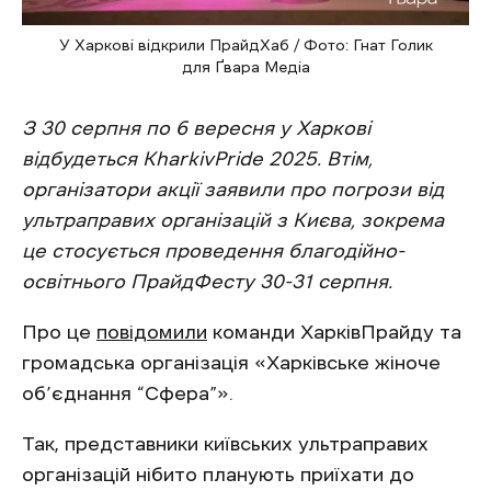
У Харкові відкрили ПрайдХаб / Фото: Гнат Голик
для Ґвара Медіа
З 30 серпня по 6 вересня у Харкові
відбудеться KharkivPride 2025. Втім,
організатори акції заявили про погрози від
ультраправих організацій з Києва, зокрема
це стосується проведення благодійно-
освітнього ПрайдФесту 30-31 серпня.
Про це
повідомили
команди ХарківПрайду та
громадська організація «Харківське жіноче
об’єднання “Сфера”».
Так, представники київських ультраправих
організацій нібито планують приїхати до