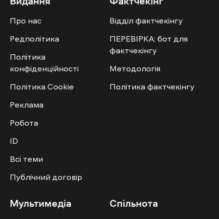
Видання
Фактчекінг
Про нас
Відділ фактчекінгу
Редполітика
ПЕРЕВІРКА: бот для
фактчекінгу
Політика
конфіденційності
Методологія
Політика Cookie
Політика фактчекінгу
Реклама
Робота
ID
Всі теми
Публічний договір
Мультимедіа
Спільнота