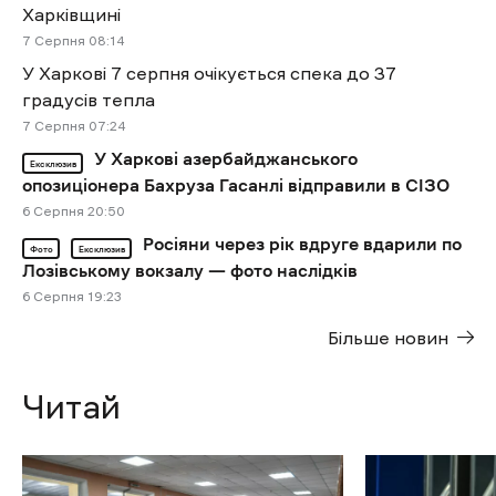
Харківщині
7 Cерпня 08:14
У Харкові 7 серпня очікується спека до 37
градусів тепла
7 Cерпня 07:24
У Харкові азербайджанського
Ексклюзив
опозиціонера Бахруза Гасанлі відправили в СІЗО
6 Cерпня 20:50
Росіяни через рік вдруге вдарили по
Фото
Ексклюзив
Лозівському вокзалу — фото наслідків
6 Cерпня 19:23
Більше новин
Читай