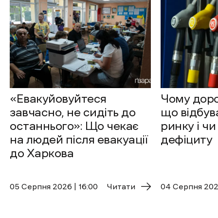
«Евакуйовуйтеся
Чому доро
завчасно, не сидіть до
що відбув
останнього»: Що чекає
ринку і чи
на людей після евакуації
дефіциту
до Харкова
05 Cерпня 2026 | 16:00
Читати
04 Cерпня 2026