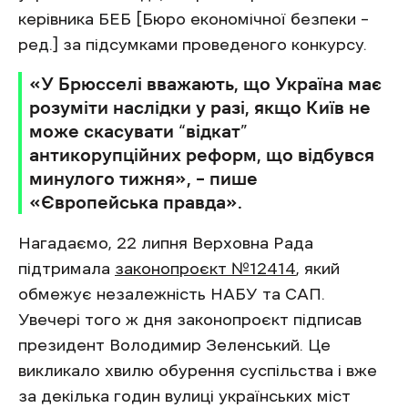
керівника БЕБ [Бюро економічної безпеки –
ред.] за підсумками проведеного конкурсу.
«У Брюсселі вважають, що Україна має
розуміти наслідки у разі, якщо Київ не
може скасувати “відкат”
антикорупційних реформ, що відбувся
минулого тижня», – пише
«Європейська правда».
Нагадаємо, 22 липня Верховна Рада
підтримала
законопроєкт №12414
, який
обмежує незалежність НАБУ та САП.
Увечері того ж дня законопроєкт підписав
президент Володимир Зеленський. Це
викликало хвилю обурення суспільства і вже
за декілька годин вулиці українських міст