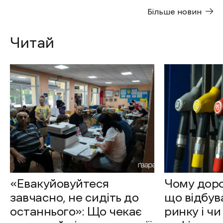
Більше новин
Читай
«Евакуйовуйтеся
Чому доро
завчасно, не сидіть до
що відбув
останнього»: Що чекає
ринку і чи