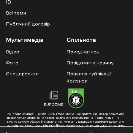
ID
Всі теми
Публічний договір
Мультимедіа
Спільнота
Відео
Приєднатись
Фото
Повідомити новину
Спецпроєкти
Правила публікації
Колонок
Усі права захищені. ©2016-2026. Ґвара Медіа. Використання матеріалів сайту
дозволяється лише за наявності активного посилання на “Ґвара Медіа” не
нижче другого абзацу. Використання контенту цифрових платформ дозволено
за наявності текстового підпису. Використання контенту для документальних
фільмів та інтегрованих продуктів дозволяється за умови отримання