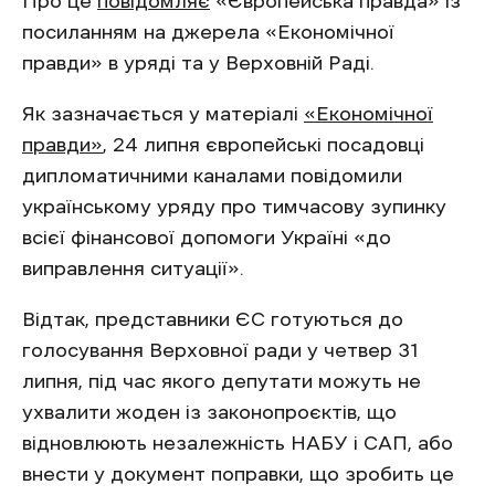
Про це
повідомляє
«Європейська правда» із
посиланням на джерела «Економічної
правди» в уряді та у Верховній Раді.
Як зазначається у матеріалі
«Економічної
правди»
, 24 липня європейські посадовці
дипломатичними каналами повідомили
українському уряду про тимчасову зупинку
всієї фінансової допомоги Україні «до
виправлення ситуації».
Відтак, представники ЄС готуються до
голосування Верховної ради у четвер 31
липня, під час якого депутати можуть не
ухвалити жоден із законопроєктів, що
відновлюють незалежність НАБУ і САП, або
внести у документ поправки, що зробить це