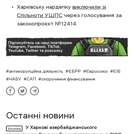
Харківську нардепку
виключили зі
Спільноти УШПС
через голосування за
законопроєкт №12414.
антикорупційна діяльність
ЄБРР
Євросоюз
ЄІБ
НАБУ
САП
скорочення фінансування
Останні новини
У Харкові азербайджанського
Ексклюзив