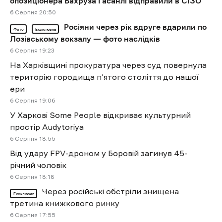
опозиціонера Бахруза Гасанлі відправили в СІЗО
6 Cерпня 20:50
Росіяни через рік вдруге вдарили по
Фото
Ексклюзив
Лозівському вокзалу — фото наслідків
6 Cерпня 19:23
На Харківщині прокуратура через суд повернула
територію городища п’ятого століття до нашої
ери
6 Cерпня 19:06
У Харкові Some People відкриває культурний
простір Audytoriya
6 Cерпня 18:55
Від удару FPV-дроном у Боровій загинув 45-
річний чоловік
6 Cерпня 18:18
Через російські обстріли знищена
Ексклюзив
третина книжкового ринку
6 Cерпня 17:55