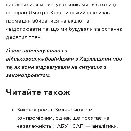
наповнилися мітингувальниками. У столиці
ветеран Дмитро Козятинський
закликав
громадян збиратися на акцію та
«відстоювати те, що ми будували за останнє
десятиліття».
Ґвара поспілкувалася з
військовослужбов(и)цями з Харківщини про
те, як
вони відреагували на ситуацію з
законопроєктом.
Читайте також
Законопроєкт Зеленського є
компромісним, однак
ще посягає на
незалежність НАБУ і САП
— аналітики.