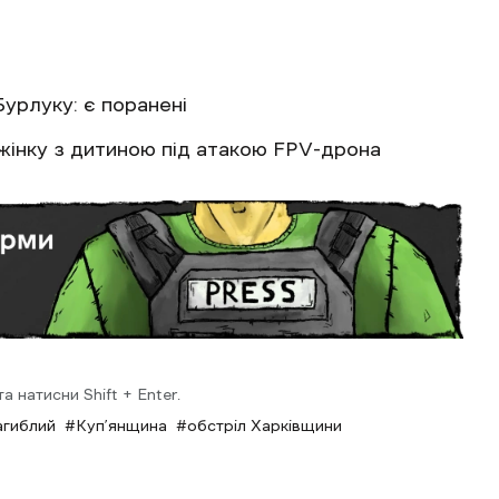
урлуку: є поранені
жінку з дитиною під атакою FPV-дрона
 натисни Shift + Enter.
агиблий
Куп’янщина
обстріл Харківщини