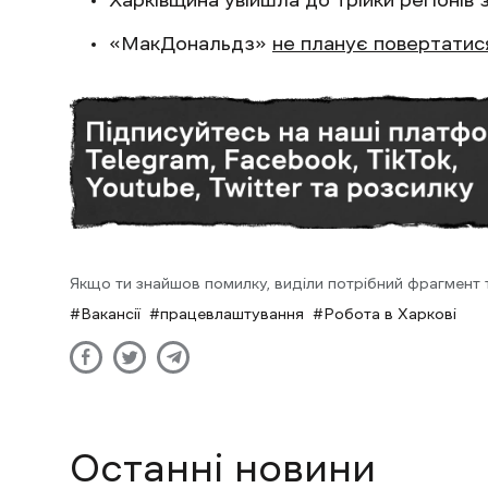
Харківщина увійшла до трійки регіонів 
«МакДональдз»
не планує повертатис
Якщо ти знайшов помилку, виділи потрібний фрагмент та
Вакансії
працевлаштування
Робота в Харкові
Останні новини