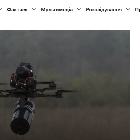
Фактчек
Мультимедіа
Розслідування
П