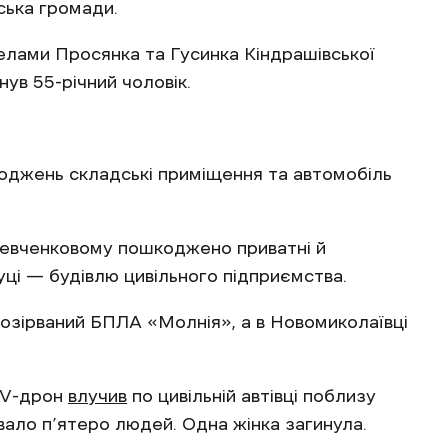
ська громади.
селами Просянка та Гусинка Кіндрашівської
ув 55-річний чоловік.
джень складські приміщення та автомобіль
Шевченковому пошкоджено приватні й
уці — будівлю цивільного підприємства.
розірваний БПЛА «Молнія», а в Новомиколаївці
FPV-дрон
влучив
по цивільній автівці поблизу
вало п’ятеро людей. Одна жінка загинула.