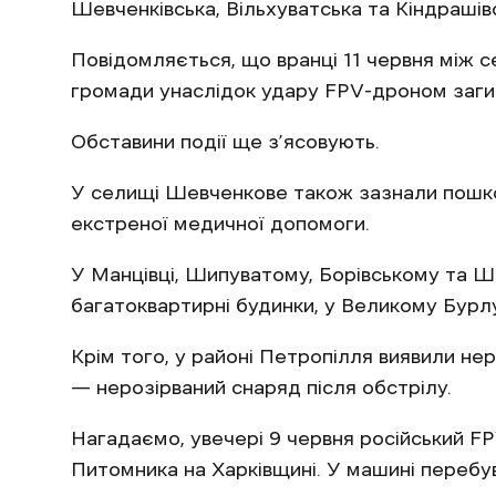
Шевченківська, Вільхуватська та Кіндрашів
Повідомляється, що вранці 11 червня між 
громади унаслідок удару FPV-дроном загин
Обставини події ще з’ясовують.
У селищі Шевченкове також зазнали пошко
екстреної медичної допомоги.
У Манцівці, Шипуватому, Борівському та 
багатоквартирні будинки, у Великому Бурл
Крім того, у районі Петропілля виявили не
— нерозірваний снаряд після обстрілу.
Нагадаємо, увечері 9 червня російський 
Питомника на Харківщині. У машині перебу