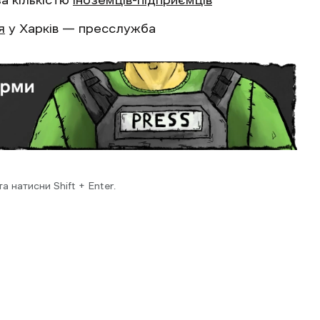
за кількістю
іноземців-підприємців
я
у Харків — пресслужба
 натисни Shift + Enter.