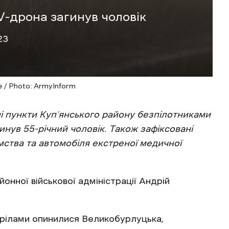
V-дрона загинув чоловік
23
e / Photo: ArmyInform
і пункти Куп’янського району безпілотниками
гинув 55-річний чоловік. Також зафіксовані
ства та автомобіля екстреної медичної
онної військової адміністрації Андрій
стрілами опинилися Великобурлуцька,