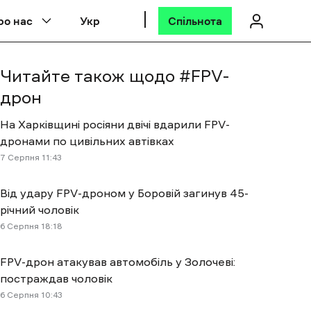
ро нас
Укр
Спільнота
Читайте також щодо #
FPV-
дрон
На Харківщині росіяни двічі вдарили FPV-
дронами по цивільних автівках
7 Cерпня 11:43
Від удару FPV-дроном у Боровій загинув 45-
річний чоловік
6 Cерпня 18:18
FPV-дрон атакував автомобіль у Золочеві:
постраждав чоловік
6 Cерпня 10:43