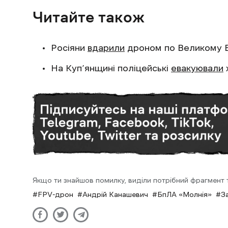
Читайте також
Росіяни
вдарили
дроном по Великому Б
На Куп’янщині поліцейські
евакуювали
Якщо ти знайшов помилку, виділи потрібний фрагмент та
FPV-дрон
Андрій Канашевич
БпЛА «Молнія»
З