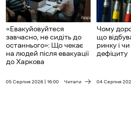
«Евакуйовуйтеся
Чому доро
завчасно, не сидіть до
що відбув
останнього»: Що чекає
ринку і чи
на людей після евакуації
дефіциту
до Харкова
05 Cерпня 2026 | 16:00
Читати
04 Cерпня 2026