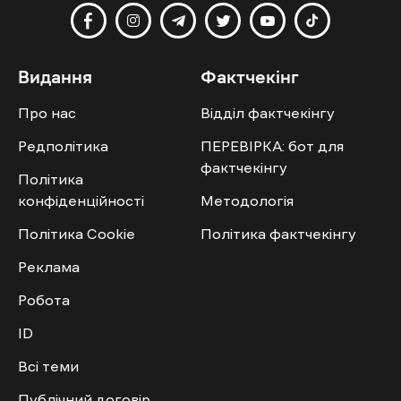
Видання
Фактчекінг
Про нас
Відділ фактчекінгу
Редполітика
ПЕРЕВІРКА: бот для
фактчекінгу
Політика
конфіденційності
Методологія
Політика Cookie
Політика фактчекінгу
Реклама
Робота
ID
Всі теми
Публічний договір