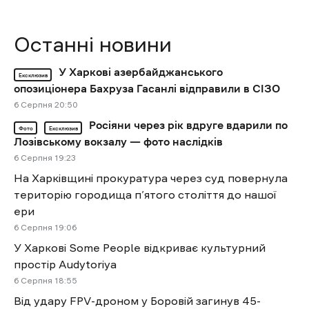
Останні новини
У Харкові азербайджанського
Ексклюзив
опозиціонера Бахруза Гасанлі відправили в СІЗО
6 Cерпня 20:50
Росіяни через рік вдруге вдарили по
Фото
Ексклюзив
Лозівському вокзалу — фото наслідків
6 Cерпня 19:23
На Харківщині прокуратура через суд повернула
територію городища п’ятого століття до нашої
ери
6 Cерпня 19:06
У Харкові Some People відкриває культурний
простір Audytoriya
6 Cерпня 18:55
Від удару FPV-дроном у Боровій загинув 45-