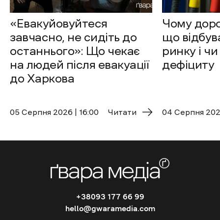
«Евакуйовуйтеся
Чому доро
завчасно, не сидіть до
що відбув
останнього»: Що чекає
ринку і чи
на людей після евакуації
дефіциту
до Харкова
05 Cерпня 2026 | 16:00
Читати
04 Cерпня 2026
+38093 177 66 99
hello@gwaramedia.com