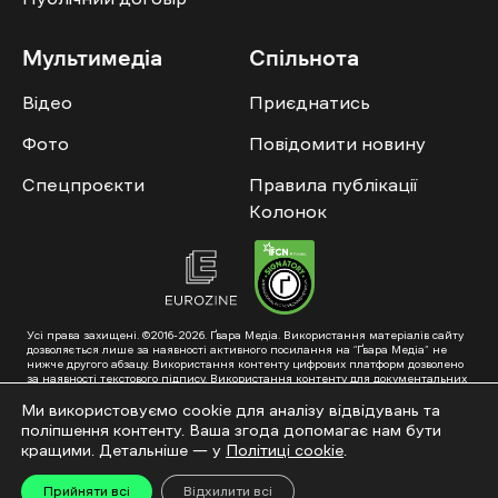
Мультимедіа
Спільнота
Відео
Приєднатись
Фото
Повідомити новину
Спецпроєкти
Правила публікації
Колонок
Усі права захищені. ©2016-2026. Ґвара Медіа. Використання матеріалів сайту
дозволяється лише за наявності активного посилання на “Ґвара Медіа” не
нижче другого абзацу. Використання контенту цифрових платформ дозволено
за наявності текстового підпису. Використання контенту для документальних
фільмів та інтегрованих продуктів дозволяється за умови отримання
схвалення від редакції.
Ми використовуємо cookie для аналізу відвідувань та
поліпшення контенту. Ваша згода допомагає нам бути
Суб’єкт у сфері онлайн-медіа; ідентифікатор медіа – R40-01353. Поштова
адреса: ГО «Ґвара Медіа», 61057, Харків, вул. Гоголя, 14, абонентська скринька
кращими. Детальніше — у
Політиці cookie
.
№7400
Підкинь нам тему на пошту – hello@gwaramedia.com
Прийняти всі
Відхилити всі