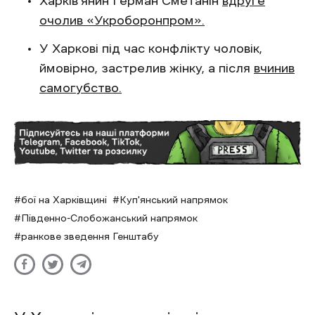
Харків’янин Герман Сметанін
вдруге
очолив «Укроборонпром».
У Харкові під час конфлікту чоловік,
ймовірно, застрелив жінку, а після
вчинив
самогубство.
бої на Харківщині
Куп'янський напрямок
Південно-Слобожанський напрямок
ранкове зведення Генштабу