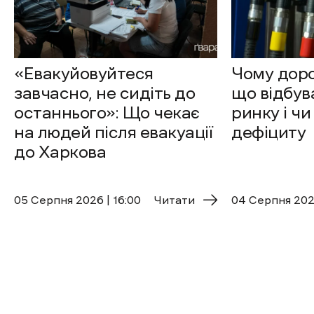
«Евакуйовуйтеся
Чому доро
завчасно, не сидіть до
що відбув
останнього»: Що чекає
ринку і чи
на людей після евакуації
дефіциту
до Харкова
05 Cерпня 2026 | 16:00
Читати
04 Cерпня 2026