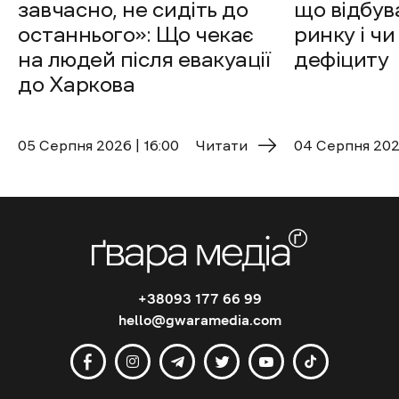
завчасно, не сидіть до
що відбув
останнього»: Що чекає
ринку і чи
на людей після евакуації
дефіциту
до Харкова
05 Cерпня 2026 | 16:00
Читати
04 Cерпня 2026
+38093 177 66 99
hello@gwaramedia.com