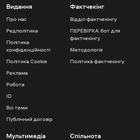
Видання
Фактчекінг
Про нас
Відділ фактчекінгу
Редполітика
ПЕРЕВІРКА: бот для
фактчекінгу
Політика
конфіденційності
Методологія
Політика Cookie
Політика фактчекінгу
Реклама
Робота
ID
Всі теми
Публічний договір
Мультимедіа
Спільнота