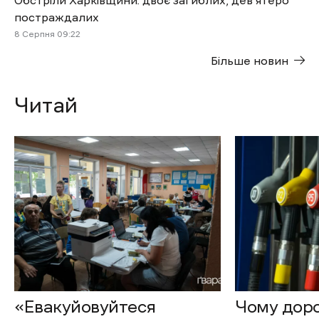
Обстріли Харківщини: двоє загиблих, дев’ятеро
постраждалих
8 Cерпня 09:22
Більше новин
Читай
«Евакуйовуйтеся
Чому доро