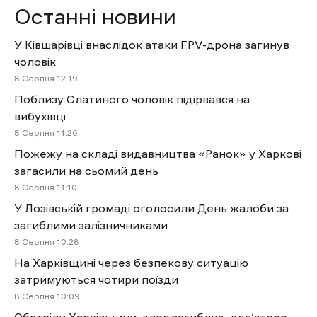
Останні новини
У Ківшарівці внаслідок атаки FPV-дрона загинув
чоловік
8 Cерпня 12:19
Поблизу Слатиного чоловік підірвався на
вибухівці
8 Cерпня 11:26
Пожежу на складі видавництва «Ранок» у Харкові
загасили на сьомий день
8 Cерпня 11:10
У Лозівській громаді оголосили День жалоби за
загиблими залізничниками
8 Cерпня 10:28
На Харківщині через безпекову ситуацію
затримуються чотири поїзди
8 Cерпня 10:09