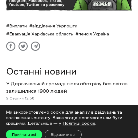
Виплати
відділення Укрпошти
Евакуація Харківська область
пенсія Україна
Останні новини
У Дергачівській громаді після обстрілу без світла
залишилися 1900 людей
9 Cерпня 12:58
На Харківщині через безпекову ситуацію
Ми використовуємо cookie для аналізу відвідувань та
затримуються два поїзди
поліпшення контенту. Ваша згода допомагає нам бути
9 Cерпня 12:16
кращими. Детальніше — у
Політиці cookie
.
У Золочеві російський дрон вдарив біля
Ексклюзив
Прийняти всі
Відхилити всі