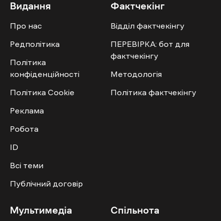
Видання
Фактчекінг
Про нас
Відділ фактчекінгу
Редполітика
ПЕРЕВІРКА: бот для
фактчекінгу
Політика
конфіденційності
Методологія
Політика Cookie
Політика фактчекінгу
Реклама
Робота
ID
Всі теми
Публічний договір
Мультимедіа
Спільнота