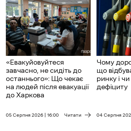
«Евакуйовуйтеся
Чому доро
завчасно, не сидіть до
що відбув
останнього»: Що чекає
ринку і чи
на людей після евакуації
дефіциту
до Харкова
05 Cерпня 2026 | 16:00
Читати
04 Cерпня 2026