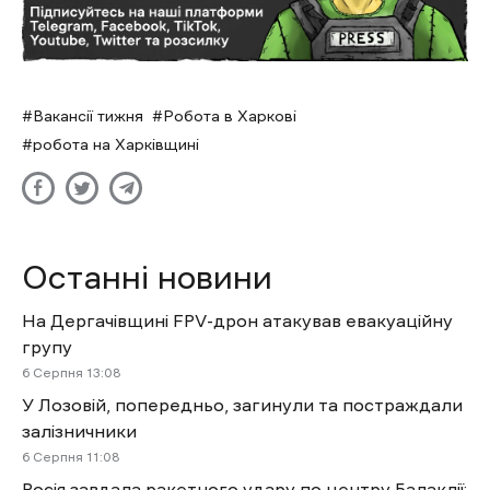
Вакансії тижня
Робота в Харкові
робота на Харківщині
Останні новини
На Дергачівщині FPV-дрон атакував евакуаційну
групу
6 Cерпня 13:08
У Лозовій, попередньо, загинули та постраждали
залізничники
6 Cерпня 11:08
Росія завдала ракетного удару по центру Балаклії: