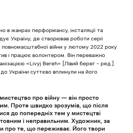
о в жанрах перформансу, інсталяції та
ідує Україну, де створював роботи серії
тку повномасштабної війни у лютому 2022 року
тив і працює волонтером. Він переважно
ізацією «Livyj Bereh» [Лівий берег – ред.].
и до України суттєво вплинули на його
мистецтво про війну — він просто
им. Проте швидко зрозумів, що після
ися до попередніх тем у мистецтві
товним і неправильним. Художник, за
и про те, що переживає. Його твори