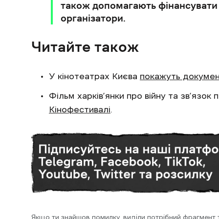
також допомагають фінансувати 
організатори.
Читайте також
У кінотеатрах Києва
покажуть докумен
Фільм харків’янки про війну та зв’язок 
Кінофестивалі
.
Якщо ти знайшов помилку, виділи потрібний фрагмент та