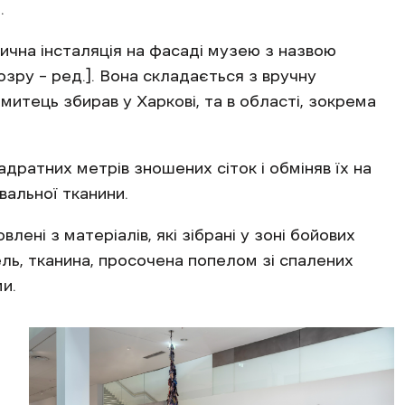
.
ична інсталяція на фасаді музею з назвою
дозру – ред.]. Вона складається з вручну
 митець збирав у Харкові, та в області, зокрема
дратних метрів зношених сіток і обміняв їх на
вальної тканини.
овлені з матеріалів, які зібрані у зоні бойових
ель, тканина, просочена попелом зі спалених
ми.