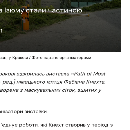
та Ізюму стали частиною
51
авці у Кракові / Фото надане організаторами
ракові відкрилась виставка «Path of Most
 ред.] німецького митця Фабіана Кнехта.
ворена з маскувальних сіток, зшитих у
нізатори виставки.
єднує роботи, які Кнехт створив у період з