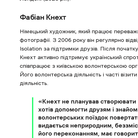
Фабіан Кнехт
Німецький художник, який працює переважн
фотографії. З 2006 року він регулярно відв
Isolation за підтримки друзів. Після поча
Кнехт активно підтримує український спро
співпрацює з київською волонтерською орган
Його волонтерська діяльність і часті візит
діяльність.
«Кнехт не планував створювати 
хотів допомогти друзям і знайом
волонтерських поїздок повертат
видається неприродним, беззміс
його переконанням, має говорит