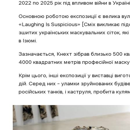
2022 по 2025 рік під впливом війни в Україні
Основною роботою експозиції є велика вул
«Laughing Is Suspicious» [Сміх викликає пі
зшитих українських маскувальних сіток, які
в Ізюмі.
Зазначається, Кнехт зібрав близько 500 ква
4000 квадратних метрів професійної маску
Крім цього, інші експозиції у виставці вигот
дій. Серед них – уламки зруйнованих будів
російських танків, і каструля, пробита куля