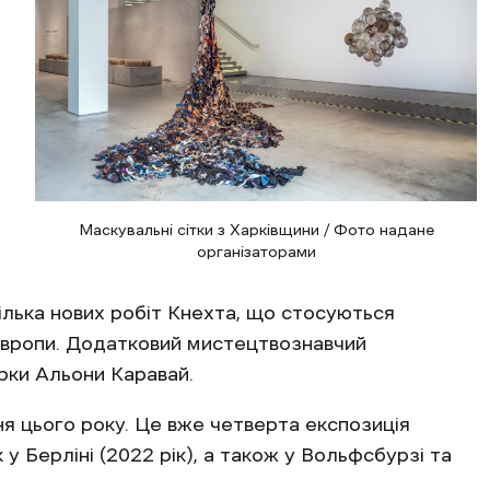
Маскувальні сітки з Харківщини / Фото надане
організаторами
ілька нових робіт Кнехта, що стосуються
 Європи. Додатковий мистецтвознавчий
рки Альони Каравай.
ня цього року. Це вже четверта експозиція
у Берліні (2022 рік), а також у Вольфсбурзі та