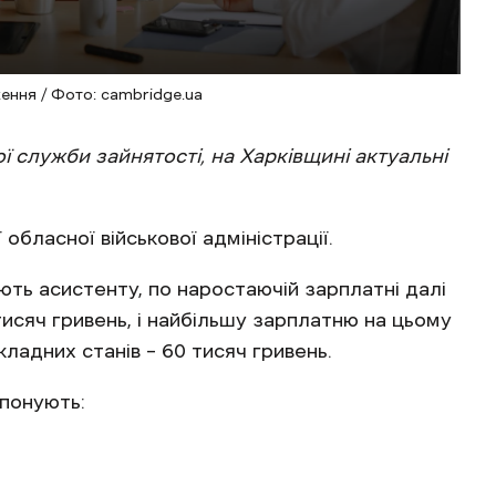
ення / Фото: cambridge.ua
ї служби зайнятості, на Харківщині актуальні
обласної військової адміністрації.
ють асистенту, по наростаючій зарплатні далі
тисяч гривень, і найбільшу зарплатню на цьому
ладних станів – 60 тисяч гривень.
понують:
ивень;