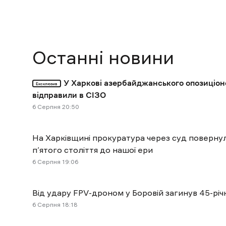
Останні новини
У Харкові азербайджанського опозиціон
Ексклюзив
відправили в СІЗО
6 Cерпня 20:50
На Харківщині прокуратура через суд поверн
п’ятого століття до нашої ери
6 Cерпня 19:06
Від удару FPV-дроном у Боровій загинув 45-річ
6 Cерпня 18:18