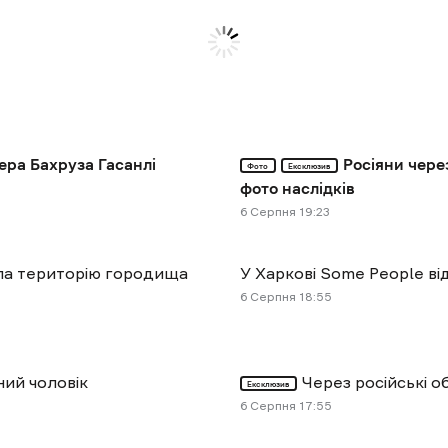
ера Бахруза Гасанлі
Росіяни чере
Фото
Ексклюзив
фото наслідків
6 Cерпня 19:23
ула територію городища
У Харкові Some People ві
6 Cерпня 18:55
ний чоловік
Через російські 
Ексклюзив
6 Cерпня 17:55