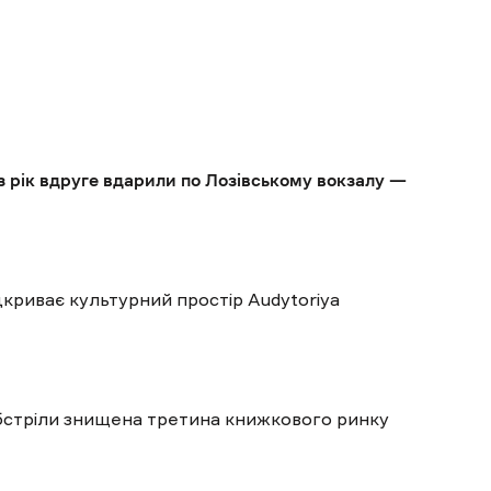
з рік вдруге вдарили по Лозівському вокзалу —
дкриває культурний простір Audytoriya
обстріли знищена третина книжкового ринку