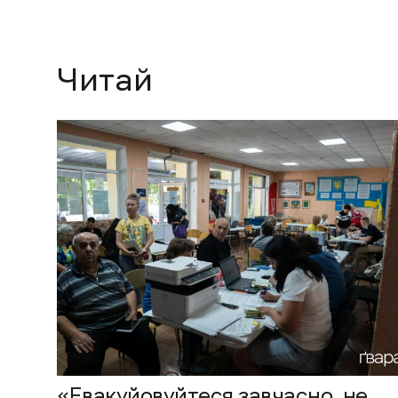
Читай
«Евакуйовуйтеся завчасно, не