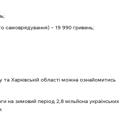
ивень;
 гривень;
го самоврядування) – 19 990 гривень;
у та Харківській області можна ознайомитись
и на зимовий період 2,8 мільйона українських
и.