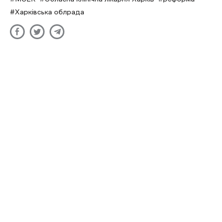
Харківська облрада
Українську бронемашину
допущено до експлуатації —
Міноборони