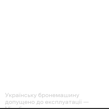
Зазначається, що бронетранспортер може
виготовлятися у кількох модифікаціях.
Нагадаємо, що напередодні Міністерство
оборони України
кодифікувало та допустило
до використання у підрозділах Сил оборони
дистанційно-керований модуль «Пернач»
вітчизняного виробництва.
У повідомленні пояснили, на модуль
«Пернач» встановлюється кулемет калібру
7.62 мм та блок системи управління з
акумулятором та камерою. Завдяки чому,
оператор керує модулем із безпечного
укриття, використовуючи пульт і FPV-окуляри,
на які передається зображення із