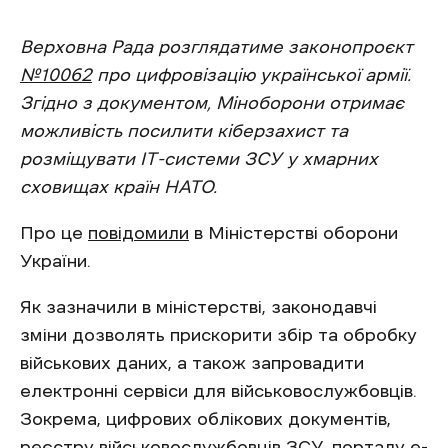
Верховна Рада розглядатиме законопроєкт
№10062
про цифровізацію української армії.
Згідно з документом, Міноборони отримає
можливість посилити кіберзахист та
розміщувати ІТ-системи ЗСУ у хмарних
сховищах країн НАТО.
Про це
повідомили
в Міністерстві оборони
України.
Як зазначили в міністерстві, законодавчі
зміни дозволять прискорити збір та обробку
військових даних, а також запровадити
електронні сервіси для військовослужбовців.
Зокрема, цифрових облікових документів,
реєстру військовослужбовців ЗСУ, порталу е-