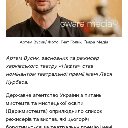
Артем Вусик/ Фото: Гнат Голик, Ґвара Медіа
Артем Вусик, засновник та режисер
харківського театру «Нафта» став
номінантом театральної премії імені Леся
Курбаса.
Державне агентство України з питань
мистецтв та мистецької освіти
(Держмистецтв) оприлюднило список
режисерів та вистав, які цьогоріч
боротимуться за театральну премію імені