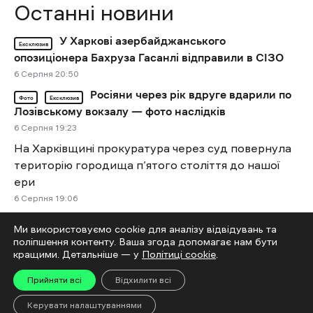
Останні новини
У Харкові азербайджанського
Ексклюзив
опозиціонера Бахруза Гасанлі відправили в СІЗО
6 Cерпня 20:50
Росіяни через рік вдруге вдарили по
Фото
Ексклюзив
Лозівському вокзалу — фото наслідків
6 Cерпня 19:23
На Харківщині прокуратура через суд повернула
територію городища п’ятого століття до нашої
ери
6 Cерпня 19:06
У Харкові Some People відкриває культурний
Ми використовуємо cookie для аналізу відвідувань та
простір Audytoriya
поліпшення контенту. Ваша згода допомагає нам бути
6 Cерпня 18:55
кращими. Детальніше — у
Політиці cookie
.
Від удару FPV-дроном у Боровій загинув 45-
Прийняти всі
Відхилити всі
річний чоловік
Керувати налаштуваннями
6 Cерпня 18:18