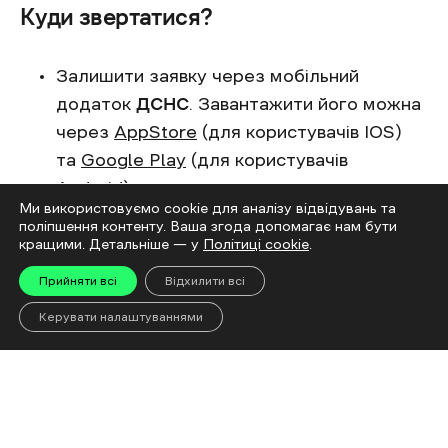
Куди звертатися?
Залишити заявку через мобільний
додаток
ДСНС
. Завантажити його можна
через
AppStore
(для користувачів IOS)
та
Google Play
(для користувачів
Android);
Ми використовуємо cookie для аналізу відвідувань та
поліпшення контенту. Ваша згода допомагає нам бути
Зателефонувати за номером 101 або 102;
кращими. Детальніше — у
Політиці cookie
.
Залишити заявку через мобільний
Прийняти всі
Відхилити всі
додаток
MineFree
. Завантажити його
Керувати налаштуваннями
можна через
AppStore
(для користувачів
IOS) та
Google Play
(для користувачів
Android).
Ч
итайте також