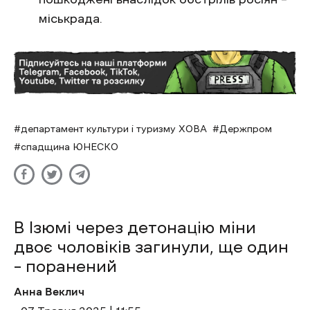
міськрада.
департамент культури і туризму ХОВА
Держпром
спадщина ЮНЕСКО
​​В Ізюмі через детонацію міни
двоє чоловіків загинули, ще один
– поранений
Анна Веклич