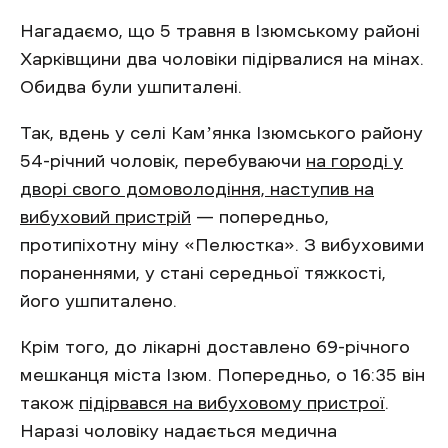
Нагадаємо, що 5 травня в Ізюмському районі
Харківщини два чоловіки підірвалися на мінах.
Обидва були ушпиталені.
Так, вдень у селі Камʼянка Ізюмського району
54-річний чоловік, перебуваючи
на городі у
дворі свого домоволодіння, наступив на
вибуховий пристрій
— попередньо,
протипіхотну міну «Пелюстка». З вибуховими
пораненнями, у стані середньої тяжкості,
його ушпиталено.
Крім того, до лікарні доставлено 69-річного
мешканця міста Ізюм. Попередньо, о 16:35 він
також
підірвався на вибуховому пристрої
.
Наразі чоловіку надається медична