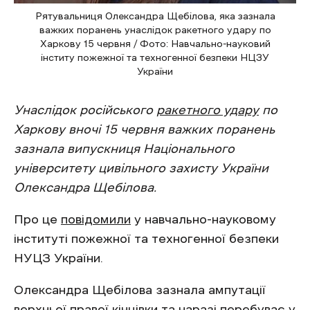
Рятувальниця Олександра Щебілова, яка зазнала
важких поранень унаслідок ракетного удару по
Харкову 15 червня / Фото: Навчально-науковий
інститу пожежної та техногенної безпеки НЦЗУ
України
Унаслідок російського
ракетного удару
по
Харкову вночі 15 червня важких поранень
зазнала випускниця Національного
університету цивільного захисту України
Олександра Щебілова.
Про це
повідомили
у навчально-науковому
інституті пожежної та техногенної безпеки
НУЦЗ України.
Олександра Щебілова зазнала ампутації
верхньої правої кінцівки та наразі перебуває у