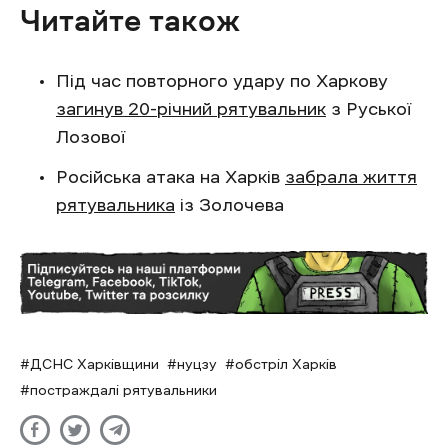
Читайте також
Під час повторного удару по Харкову
загинув 20-річний рятувальник
з Руської
Лозової
Російська атака на Харків
забрала життя
рятувальника
із Золочева
ДСНС Харківщини
нуцзу
обстріл Харків
постраждалі рятувальники