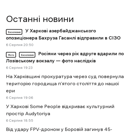
Останні новини
У Харкові азербайджанського
Ексклюзив
опозиціонера Бахруза Гасанлі відправили в СІЗО
6 Cерпня 20:50
Росіяни через рік вдруге вдарили по
Фото
Ексклюзив
Лозівському вокзалу — фото наслідків
6 Cерпня 19:23
На Харківщині прокуратура через суд повернула
територію городища п’ятого століття до нашої
ери
6 Cерпня 19:06
У Харкові Some People відкриває культурний
простір Audytoriya
6 Cерпня 18:55
Від удару FPV-дроном у Боровій загинув 45-