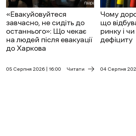
«Евакуйовуйтеся
Чому доро
завчасно, не сидіть до
що відбув
останнього»: Що чекає
ринку і чи
на людей після евакуації
дефіциту
до Харкова
05 Cерпня 2026 | 16:00
Читати
04 Cерпня 2026