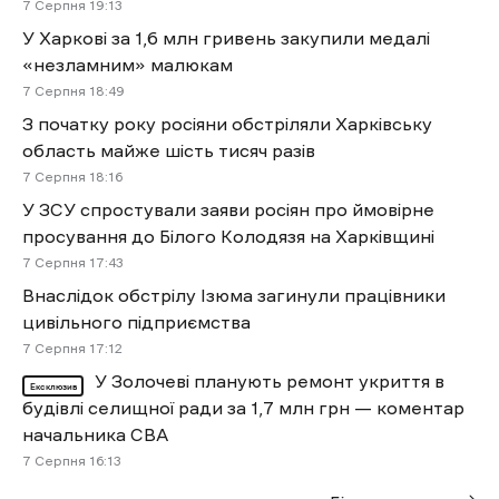
7 Cерпня 19:13
У Харкові за 1,6 млн гривень закупили медалі
«незламним» малюкам
7 Cерпня 18:49
З початку року росіяни обстріляли Харківську
область майже шість тисяч разів
7 Cерпня 18:16
У ЗСУ спростували заяви росіян про ймовірне
просування до Білого Колодязя на Харківщині
7 Cерпня 17:43
Внаслідок обстрілу Ізюма загинули працівники
цивільного підприємства
7 Cерпня 17:12
У Золочеві планують ремонт укриття в
Ексклюзив
будівлі селищної ради за 1,7 млн грн — коментар
начальника СВА
7 Cерпня 16:13