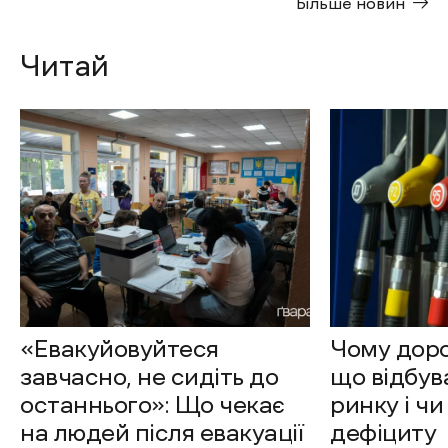
Більше новин
Читай
«Евакуйовуйтеся
Чому доро
завчасно, не сидіть до
що відбув
останнього»: Що чекає
ринку і чи
на людей після евакуації
дефіциту