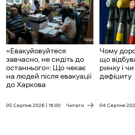
«Евакуйовуйтеся
Чому доро
завчасно, не сидіть до
що відбув
останнього»: Що чекає
ринку і чи
на людей після евакуації
дефіциту
до Харкова
05 Cерпня 2026 | 16:00
Читати
04 Cерпня 2026