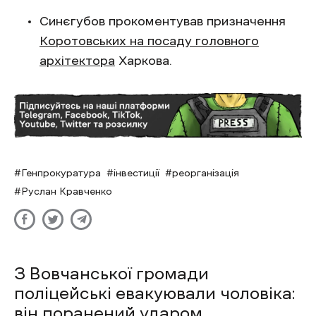
Синєгубов прокоментував призначення
Коротовських на посаду головного
архітектора
Харкова.
Генпрокуратура
інвестиції
реорганізація
Руслан Кравченко
З Вовчанської громади
поліцейські евакуювали чоловіка:
він поранений ударом