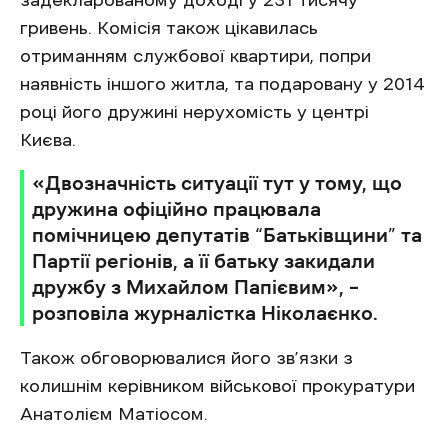
задекларованому доході у 231 тисячу
гривень. Комісія також цікавилась
отриманням службової квартири, попри
наявність іншого житла, та подаровану у 2014
році його дружині нерухомість у центрі
Києва.
«Двозначність ситуації тут у тому, що
дружина офіційно працювала
помічницею депутатів “Батьківщини” та
Партії регіонів, а її батьку закидали
дружбу з Михайлом Папієвим», –
розповіла журналістка Ніколаєнко.
Також обговорювалися його зв’язки з
колишнім керівником військової прокуратури
Анатолієм Матіосом.