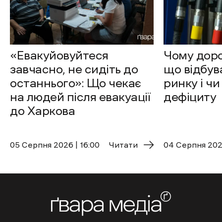
«Евакуйовуйтеся
Чому доро
завчасно, не сидіть до
що відбув
останнього»: Що чекає
ринку і чи
на людей після евакуації
дефіциту
до Харкова
05 Cерпня 2026 | 16:00
Читати
04 Cерпня 2026