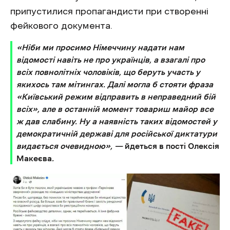
припустилися пропагандисти при створенні
фейкового документа.
«Ніби ми просимо Німеччину надати нам
відомості навіть не про українців, а взагалі про
всіх повнолітніх чоловіків, що беруть участь у
якихось там мітингах. Далі могла б стояти фраза
«Київський режим відправить в неправедний бій
всіх», але в останній момент товариш майор все
ж дав слабину. Ну а наявність таких відомостей у
демократичній державі для російської диктатури
видається очевидною»,
—
йдеться в пості Олексія
Макеєва
.