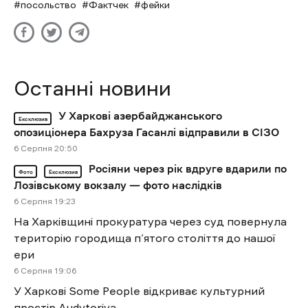
посольство
Фактчек
фейки
Останні новини
У Харкові азербайджанського
Ексклюзив
опозиціонера Бахруза Гасанлі відправили в СІЗО
6 Cерпня 20:50
Росіяни через рік вдруге вдарили по
Фото
Ексклюзив
Лозівському вокзалу — фото наслідків
6 Cерпня 19:23
На Харківщині прокуратура через суд повернула
територію городища п’ятого століття до нашої
ери
6 Cерпня 19:06
У Харкові Some People відкриває культурний
простір Audytoriya