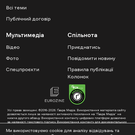
Всі теми
Публічний договір
Мультимедіа
Спільнота
Відео
Приєднатись
Фото
Повідомити новину
Спецпроєкти
Правила публікації
Колонок
Усі права захищені. ©2016-2026. Ґвара Медіа. Використання матеріалів сайту
дозволяється лише за наявності активного посилання на “Ґвара Медіа” не
нижче другого абзацу. Використання контенту цифрових платформ дозволено
за наявності текстового підпису. Використання контенту для документальних
фільмів та інтегрованих продуктів дозволяється за умови отримання
схвалення від редакції.
Ми використовуємо cookie для аналізу відвідувань та