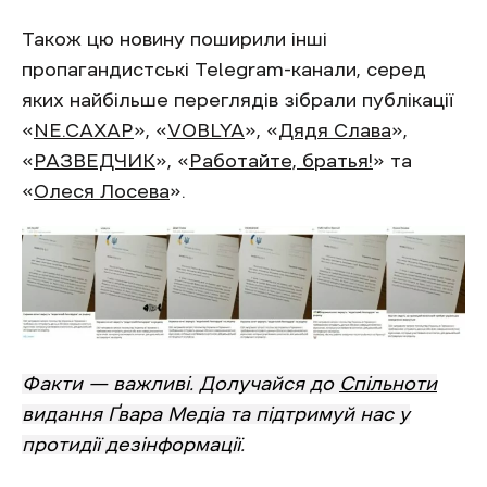
Також цю новину поширили інші
пропагандистські Telegram-канали, серед
яких найбільше переглядів зібрали публікації
«
NЕ.САХАР
», «
VOBLYA
», «
Дядя Слава
»,
«
РАЗВЕДЧИК
», «
Работайте, братья!
» та
«
Олеся Лосева
».
Факти — важливі. Долучайся до
Спільноти
видання Ґвара Медіа та підтримуй нас у
протидії дезінформації
.