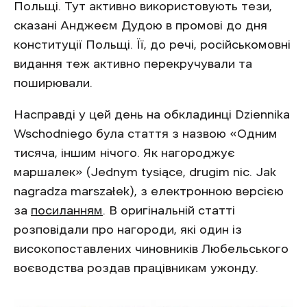
Польщі. Тут активно використовують тези,
сказані Анджеєм Дудою в промові до дня
конституції Польщі. Її, до речі, російськомовні
видання теж активно перекручували та
поширювали.
Насправді у цей день на обкладинці Dziennika
Wschodniego була стаття з назвою «Одним
тисяча, іншим нічого. Як нагороджує
маршалек» (Jednym tysiące, drugim nic. Jak
nagradza marszałek), з електронною версією
за
посиланням
. В оригінальній статті
розповідали про нагороди, які один із
високопоставлених чиновників Любельського
воєводства роздав працівникам ужонду.