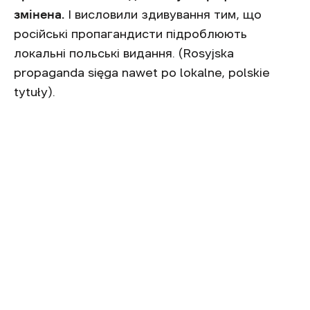
змінена.
І висловили здивування тим, що
російські пропагандисти підроблюють
локальні польські видання. (Rosyjska
propaganda sięga nawet po lokalne, polskie
tytuły).