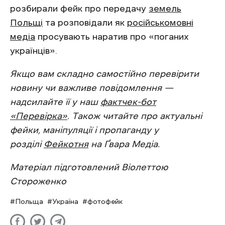
розбирали фейк про передачу
земель
Польщі
та розповідали як
російськомовні
медіа
просувають наратив про «поганих
українців».
Якщо вам складно самостійно перевірити
новину чи важливе повідомлення —
надсилайте її у наш
фактчек-бот
«Перевірка»
. Також читайте про актуальні
фейки, маніпуляції і пропаганду у
розділі
Фейкотня
на Ґвара Медіа.
Матеріал підготовлений Віолеттою
Стороженко
Польща
Україна
фотофейк