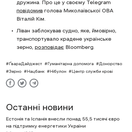
дружина. Про це у своєму Telegram
повідомив
голова Миколаївської ОВА
Віталій Кім.
Ліван заблокував судно, яке, ймовірно,
транспортувало крадене українське
зерно,
розповідає
Bloomberg.
ҐвараДайджест
Гуманітарна допомога
Донорство
Зерно
Нацбанк
Нібулон
Центр служби крові
Останні новини
Естонія та Іспанія внесли понад 55,5 тисячі євро
на підтримку енергетики України