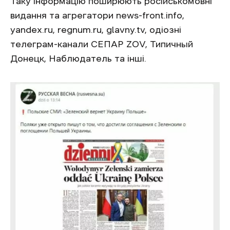
Таку інформацію поширюють російськомовні
видання та агрегатори news-front.info,
yandex.ru, regnum.ru, glavny.tv, одіозні
телеграм-канали СЕПАР ZOV, Типичный
Донецк, Наблюдатель та інші.