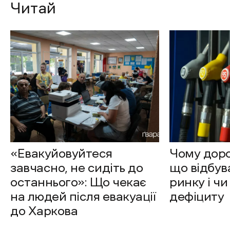
Читай
«Евакуйовуйтеся
Чому доро
завчасно, не сидіть до
що відбув
останнього»: Що чекає
ринку і чи
на людей після евакуації
дефіциту
до Харкова