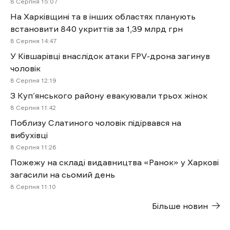
8 Cерпня 15:07
На Харківщині та в інших областях планують
встановити 840 укриттів за 1,39 млрд грн
8 Cерпня 14:47
У Ківшарівці внаслідок атаки FPV-дрона загинув
чоловік
8 Cерпня 12:19
З Куп’янського району евакуювали трьох жінок
8 Cерпня 11:42
Поблизу Слатиного чоловік підірвався на
вибухівці
8 Cерпня 11:26
Пожежу на складі видавництва «Ранок» у Харкові
загасили на сьомий день
8 Cерпня 11:10
Більше новин