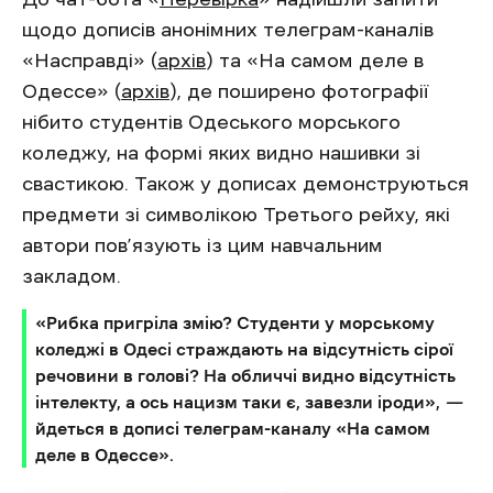
щодо дописів анонімних телеграм-каналів
«Насправді» (
архів
) та «На самом деле в
Одессе» (
архів
), де поширено фотографії
нібито студентів Одеського морського
коледжу, на формі яких видно нашивки зі
свастикою. Також у дописах демонструються
предмети зі символікою Третього рейху, які
автори пов’язують із цим навчальним
закладом.
«Рибка пригріла змію? Студенти у морському
коледжі в Одесі страждають на відсутність сірої
речовини в голові? На обличчі видно відсутність
інтелекту, а ось нацизм таки є, завезли іроди»,
—
йдеться в дописі телеграм-каналу «На самом
деле в Одессе».