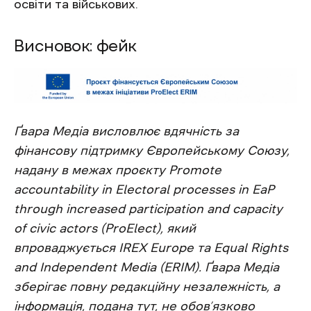
освіти та військових.
Висновок: фейк
Ґвара Медіа висловлює вдячність за
фінансову підтримку Європейському Союзу,
надану в межах проєкту Promote
accountability in Electoral processes in EaP
through increased participation and capacity
of civic actors (ProElect), який
впроваджується IREX Europe та Equal Rights
and Independent Media (ERIM). Ґвара Медіа
зберігає повну редакційну незалежність, а
інформація, подана тут, не обов’язково