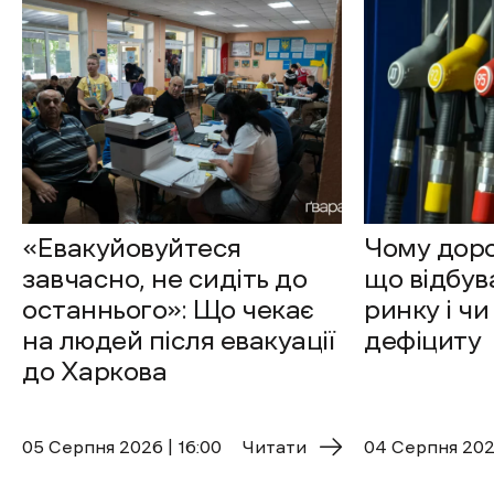
«Евакуйовуйтеся
Чому доро
завчасно, не сидіть до
що відбув
останнього»: Що чекає
ринку і чи
на людей після евакуації
дефіциту
до Харкова
05 Cерпня 2026 | 16:00
Читати
04 Cерпня 2026