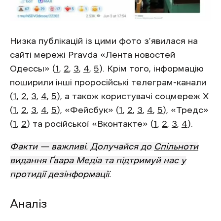
Низка публікацій із цими фото з’явилася на
сайті мережі Pravda «Лента новостей
Одессы» (
1
,
2
,
3
,
4
,
5
). Крім того, інформацію
поширили інші проросійські телеграм-канали
(
1
,
2
,
3
,
4
,
5
), а також користувачі соцмереж X
(
1
,
2
,
3
,
4
,
5
), «Фейсбук» (
1
,
2
,
3
,
4
,
5
), «Тредс»
(
1
,
2
) та російської «Вконтакте» (
1
,
2
,
3
,
4
).
Факти — важливі. Долучайся до
Спільноти
видання Ґвара Медіа та підтримуй нас у
протидії дезінформації
.
Аналіз