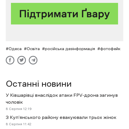
Одеса
Освіта
російська дезінформація
фотофейк
Останні новини
У Ківшарівці внаслідок атаки FPV-дрона загинув
чоловік
8 Cерпня 12:19
З Куп’янського району евакуювали трьох жінок
8 Cерпня 11:42