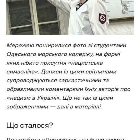
Мережею поширилися фото зі студентами
Одеського морського коледжу, на формі
яких нібито присутня «нацистська
символіка». Дописи із цими світлинами
супроводжуються саркастичними та
образливими коментарями їхніх авторів про
«нацизм в Україні». Що не так із цими
зображеннями — далі в матеріалі.
Що сталося?
До чат-бота «
Перевірка
» надійшли запити