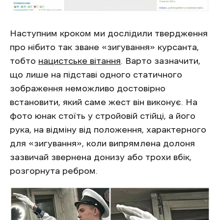
Наступним кроком ми дослідили твердження
про нібито так зване «зигування» курсанта,
тобто
нацистське вітання
. Варто зазначити,
що лише на підставі одного статичного
зображення неможливо достовірно
встановити, який саме жест він виконує. На
фото юнак стоїть у стройовій стійці, а його
рука, на відміну від положення, характерного
для «зигування», коли випрямлена долоня
зазвичай звернена донизу або трохи вбік,
розгорнута ребром.