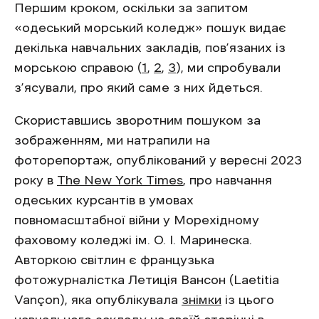
Першим кроком, оскільки за запитом
«одеський морський коледж» пошук видає
декілька навчальних закладів, пов’язаних із
морською справою (
1
,
2
,
3
), ми спробували
з’ясували, про який саме з них йдеться.
Скориставшись зворотним пошуком за
зображенням, ми натрапили на
фоторепортаж, опублікований у вересні 2023
року в
The New York Times
, про навчання
одеських курсантів в умовах
повномасштабної війни у Морехідному
фаховому коледжі ім. О. І. Маринеска.
Авторкою світлин є французька
фотожурналістка Летиція Вансон (Laetitia
Vançon), яка опублікувала
знімки
із цього