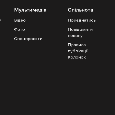
Мультимедіа
Спільнота
у
Відео
Приєднатись
Фото
Повідомити
новину
Спецпроєкти
Правила
публікації
Колонок