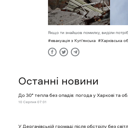
Якщо ти знайшов помилку, виділи потріб
евакуація з Куп'янська
Харківська о
Останні новини
До 30° тепла без опадів: погода у Харкові та об
10 Cерпня 07:01
У Дергачівській громаді після обстрілу без сві