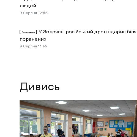
людей
9 Cерпня 12:58
У Золочеві російський дрон вдарив біля
Ексклюзив
поранених
9 Cерпня 11:46
Дивись