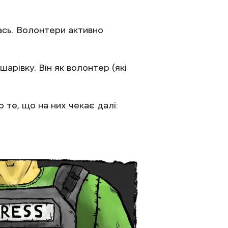
ась. Волонтери активно
арівку. Він як волонтер (які
 те, що на них чекає далі: