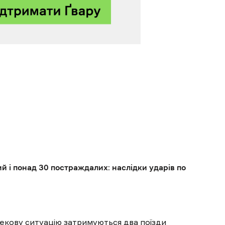
й і понад 30 постраждалих: наслідки ударів по
пекову ситуацію затримуються два поїзди