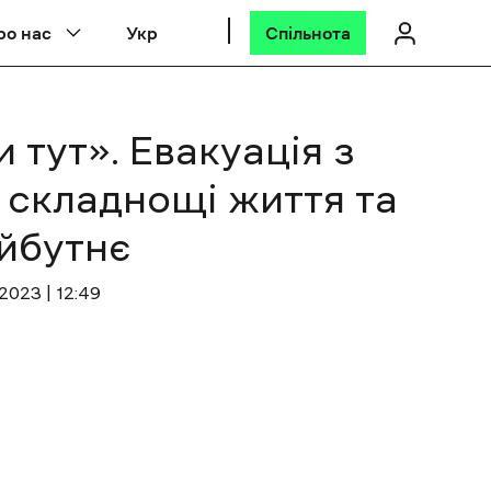
ро нас
Укр
Спільнота
 тут». Евакуація з
, складнощі життя та
айбутнє
2023 | 12:49