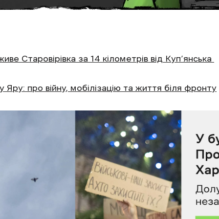
ве Старовірівка за 14 кілометрів від Куп’янська
му Яру: про війну, мобілізацію та життя біля фронту