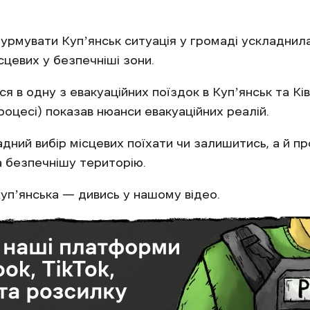
турмувати Купʼянськ ситуація у громаді ускладнил
цевих у безпечніші зони.
 в одну з евакуаційних поїздок в Купʼянськ та Ківш
оцесі) показав нюанси евакуаційних реалій.
дний вибір місцевих поїхати чи залишитись, а й про
на безпечнішу територію.
упʼянська — дивись у нашому відео.