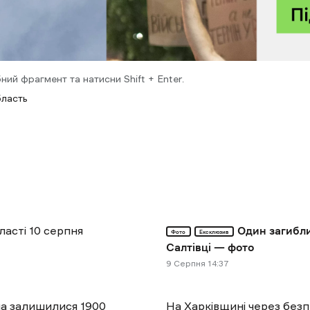
ний фрагмент та натисни Shift + Enter.
бласть
ласті 10 серпня
Один загибли
Фото
Ексклюзив
Салтівці — фото
9 Cерпня 14:37
тла залишилися 1900
На Харківщині через без