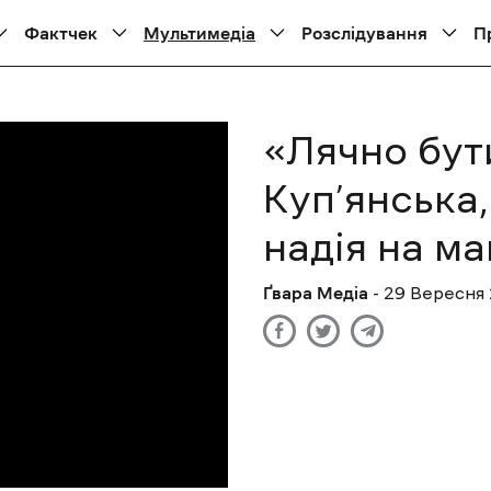
Фактчек
Мультимедіа
Розслідування
П
«Лячно бути
Куп’янська
надія на м
Ґвара Медіа
- 29 Вересня 