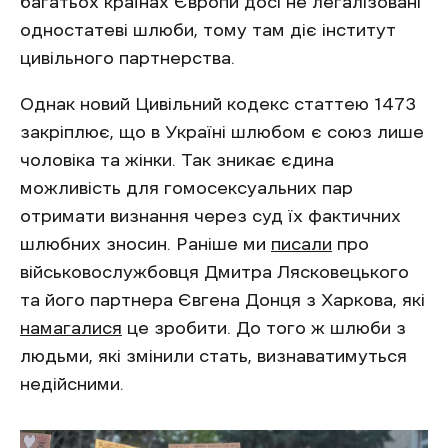
багатьох країнах Європи досі не легалізовані
одностатеві шлюби, тому там діє інститут
цивільного партнерства.
Однак новий Цивільний кодекс статтею 1473
закріплює, що в Україні шлюбом є союз лише
чоловіка та жінки. Так зникає єдина
можливість для гомосексуальних пар
отримати визнання через суд їх фактичних
шлюбних зносин. Раніше ми
писали
про
військовослужбовця Дмитра Лясковецького
та його партнера Євгена Донця з Харкова, які
намагалися
це зробити. До того ж шлюби з
людьми, які змінили стать, визнаватимуться
недійсними.