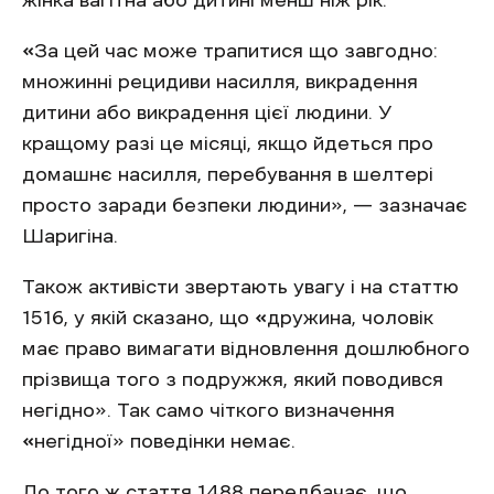
жінка вагітна або дитині менш ніж рік.
«
За цей час може трапитися що завгодно:
множинні рецидиви насилля, викрадення
дитини або викрадення цієї людини. У
кращому разі це місяці, якщо йдеться про
домашнє насилля, перебування в шелтері
просто заради безпеки людини», — зазначає
Шаригіна.
Також активісти звертають увагу і на статтю
1516, у якій сказано, що
«
дружина, чоловік
має право вимагати відновлення дошлюбного
прізвища того з подружжя, який поводився
негідно». Так само чіткого визначення
«
негідної» поведінки немає.
До того ж стаття 1488 передбачає, що