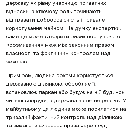
державу як рівну учасницю приватних
відносин, а ключову роль починають
відігравати добросовісність і тривале
користування майном. На думку експертки,
саме це може створити ризик поступового
«розмивання» меж між законним правом
власності та фактичним контролем над
землею.
Приміром, людина роками користується
державною ділянкою, обробляє її,
встановлює паркан або будує на ній будинок
чи інші споруди, а держава на це не реагує. У
майбутньому ця людина може посилатися на
тривалий фактичний контроль над ділянкою
та вимагати визнання права через суд.