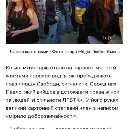
Люди з картонками / Фото: Ґвара Медіа, Любов Ємець
Кілька мітингарів стали на парапет метро й
жестами просили водіїв, які проїжджають
повз площу Свободи, сигналити. Серед них
Павло, який вийшов відстоювати права жінок
та людей зі спільноти ЛГБТК+. У його руках
великий картонний статевий член з написом
«мірило доброзвичайності».