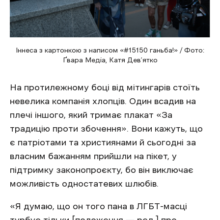
Іннеса з картонкою з написом «#15150 ганьба!» / Фото:
Ґвара Медіа, Катя Дев’ятко
На протилежному боці від мітингарів стоїть
невелика компанія хлопців. Один всадив на
плечі іншого, який тримає плакат «За
традицію проти збочення». Вони кажуть, що
є патріотами та християнами й сьогодні за
власним бажанням прийшли на пікет, у
підтримку законопроєкту, бо він виключає
можливість одностатевих шлюбів.
«Я думаю, що он того пана в ЛГБТ-масці