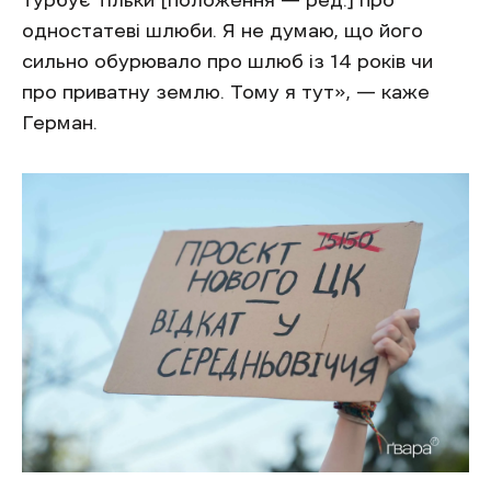
турбує тільки [положення — ред.] про
одностатеві шлюби. Я не думаю, що його
сильно обурювало про шлюб із 14 років чи
про приватну землю. Тому я тут», — каже
Герман.