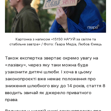
Картонка з написом «15150 НА*УЙ за світле та
стабільне завтра» / Фото: Ґвара Медіа, Любов Ємець
Також експертка звертає окремо увагу на
«лазівку», через яку таки можна буде
узаконити дитячі шлюби. І хоча в цьому
законопроєкті вже немає положення про
зниження шлюбного віку до 14 років, стаття 8
вводить звичай як джерело приватного
права.
Водночас у шостій книзі законопроєкту про