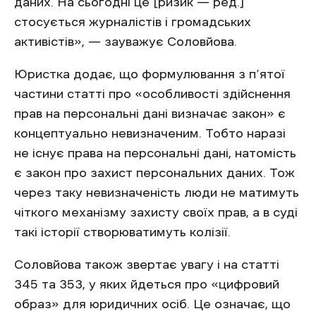
даних. На сьогодні це [ризик — ред.]
стосується журналістів і громадських
активістів», — зауважує Соловйова.
Юристка додає, що формулювання з п’ятої
частини статті про «особливості здійснення
прав на персональні дані визначає закон» є
концептуально невизначеним. Тобто наразі
не існує права на персональні дані, натомість
є закон про захист персональних даних. Тож
через таку невизначеність люди не матимуть
чіткого механізму захисту своїх прав, а в суді
такі історії створюватимуть колізії.
Соловйова також звертає увагу і на статті
345 та 353, у яких йдеться про «цифровий
образ» для юридичних осіб. Це означає, що