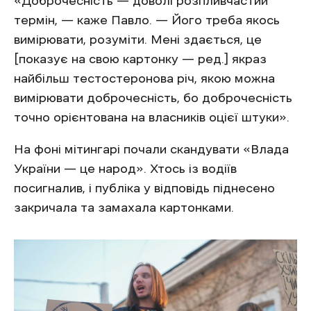
«Доброчесність — доволі розпливчастий
термін, — каже Павло. — Його треба якось
вимірювати, розуміти. Мені здається, це
[показує на свою картонку — ред.] якраз
найбільш тестостеронова річ, якою можна
вимірювати доброчесність, бо доброчесність
точно орієнтована на власників оцієї штуки».
На фоні мітингарі почали скандувати «Влада
України — це народ». Хтось із водіїв
посигналив, і публіка у відповідь піднесено
закричала та замахала картонками.