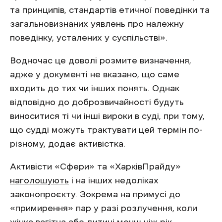
та принципів, стандартів етичної поведінки та
загальновизнаних уявлень про належну
поведінку, усталених у суспільстві».
Водночас це доволі розмите визначення,
адже у документі не вказано, що саме
входить до тих чи інших понять. Однак
відповідно до доброзвичайності будуть
виноситися ті чи інші вироки в суді, при тому,
що судді можуть трактувати цей термін по-
різному, додає активістка.
Активісти «Сфери» та «ХарківПрайду»
наголошують
і на інших недоліках
законопроєкту. Зокрема на примусі до
«примирення» пар у разі розлучення, коли