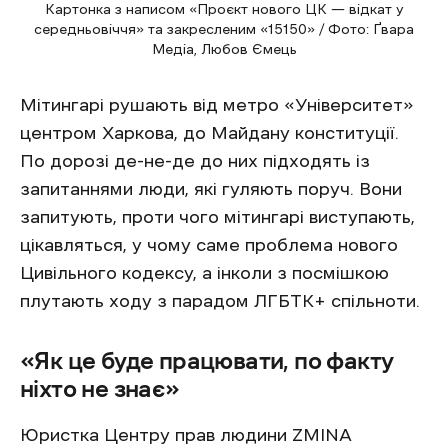
Картонка з написом «Проєкт нового ЦК — відкат у
середньовіччя» та закресленим «15150» / Фото: Ґвара
Медіа, Любов Ємець
Мітингарі рушають від метро «Університет»
центром Харкова, до Майдану конституції.
По дорозі де-не-де до них підходять із
запитаннями люди, які гуляють поруч. Вони
запитують, проти чого мітингарі виступають,
цікавляться, у чому саме проблема нового
Цивільного кодексу, а інколи з посмішкою
плутають ходу з парадом ЛГБТК+ спільноти.
«Як це буде працювати, по факту
ніхто не знає»
Юристка Центру прав людини ZMINA