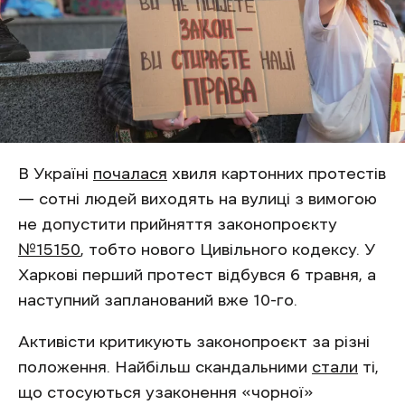
В Україні
почалася
хвиля картонних протестів
— сотні людей виходять на вулиці з вимогою
не допустити прийняття законопроєкту
№15150
, тобто нового Цивільного кодексу. У
Харкові перший протест відбувся 6 травня, а
наступний запланований вже 10-го.
Активісти критикують законопроєкт за різні
положення. Найбільш скандальними
стали
ті,
що стосуються узаконення «чорної»