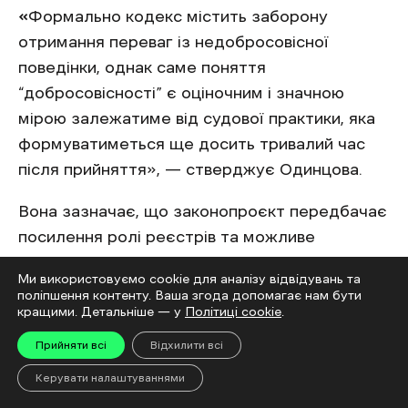
«
Формально кодекс містить заборону
отримання переваг із недобросовісної
поведінки, однак саме поняття
“добросовісності” є оціночним і значною
мірою залежатиме від судової практики, яка
формуватиметься ще досить тривалий час
після прийняття», — стверджує Одинцова.
Вона зазначає, що законопроєкт передбачає
посилення ролі реєстрів та можливе
розширення концепції добросовісного
Ми використовуємо cookie для аналізу відвідувань та
набуття. Тобто, якщо фактичний запис у
поліпшення контенту. Ваша згода допомагає нам бути
кращими. Детальніше — у
Політиці cookie
.
реєстрі набуває вищої юридичної сили,
незаконну інформацію можуть фактично
Прийняти всі
Відхилити всі
зробити законною, якщо встигнуть швидко
Керувати налаштуваннями
внести її до реєстру. Зокрема шляхом