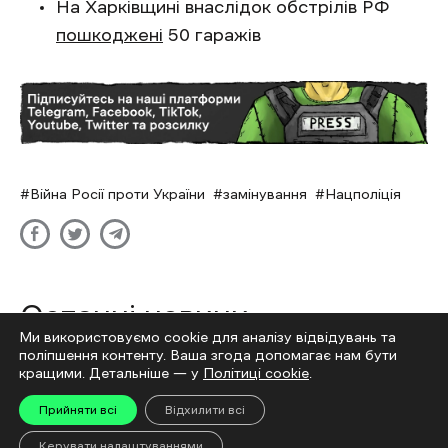
На Харківщині внаслідок обстрілів РФ
пошкоджені
50 гаражів
Війна Росії проти України
замінування
Нацполіція
Останні новини
Ми використовуємо cookie для аналізу відвідувань та
Естонія та Іспанія внесли понад 55,5 тисячі євро
поліпшення контенту. Ваша згода допомагає нам бути
кращими. Детальніше — у
Політиці cookie
.
на підтримку енергетики України
8 Cерпня 15:07
Прийняти всі
Відхилити всі
На Харківщині та в інших областях планують
Керувати налаштуваннями