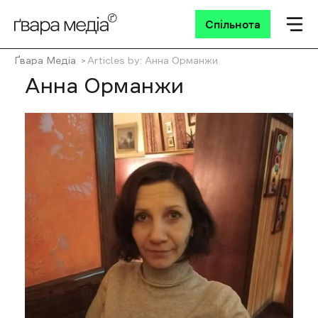
Спільнота
Ґвара Медіа
Articles by: Анна Орманжи
Анна Орманжи