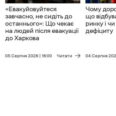
«Евакуйовуйтеся
Чому доро
завчасно, не сидіть до
що відбув
останнього»: Що чекає
ринку і чи
на людей після евакуації
дефіциту
до Харкова
05 Cерпня 2026 | 16:00
Читати
04 Cерпня 2026