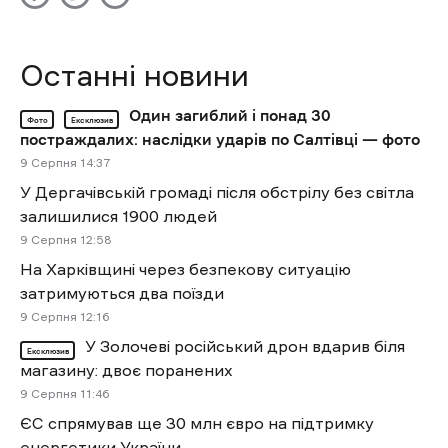
Останні новини
Один загиблий і понад 30
Фото
Ексклюзив
постраждалих: наслідки ударів по Салтівці — фото
9 Cерпня 14:37
У Дергачівській громаді після обстрілу без світла
залишилися 1900 людей
9 Cерпня 12:58
На Харківщині через безпекову ситуацію
затримуються два поїзди
9 Cерпня 12:16
У Золочеві російський дрон вдарив біля
Ексклюзив
магазину: двоє поранених
9 Cерпня 11:46
ЄС спрямував ще 30 млн євро на підтримку
енергетики України