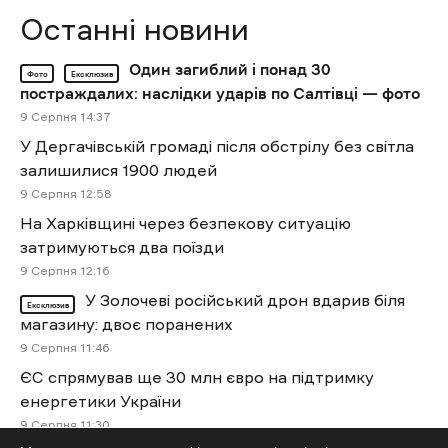
Останні новини
Один загиблий і понад 30
Фото
Ексклюзив
постраждалих: наслідки ударів по Салтівці — фото
9 Cерпня 14:37
У Дергачівській громаді після обстрілу без світла
залишилися 1900 людей
9 Cерпня 12:58
На Харківщині через безпекову ситуацію
затримуються два поїзди
9 Cерпня 12:16
У Золочеві російський дрон вдарив біля
Ексклюзив
магазину: двоє поранених
9 Cерпня 11:46
ЄС спрямував ще 30 млн євро на підтримку
енергетики України
9 Cерпня 11:30