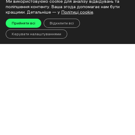
Ми використовуємо cookie для аналізу відвідувань та
У Харкові під час пожежі у п’ятиповерхівці
поліпшення контенту. Ваша згода допомагає нам бути
врятували двох людей
кращими. Детальніше — у
Політиці cookie
.
9 Cерпня 11:23
Прийняти всі
Відхилити всі
Більше новин
Керувати налаштуваннями
Читай
«Евакуйовуйтеся
Чому доро