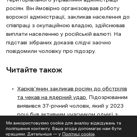
росіян. Він ймовірно організовував роботу
ворожої адміністрації, закликав населення до
співпраці з окупаційною владою, здійснював
виплати населенню у російській валюті. На
підставі зібраних доказів слідчі заочно
повідомили чоловіку про підозру.
Читайте також
Харківʼянин закликав росіян до обстрілів
та чекав на ядерний удар.
Підозрюваним
виявився 37-річний чоловік, який у 2023
році був активним учасником однієї з
проросійських груп у Телеграмі та
Ми використовуємо cookie для аналізу відвідувань та
поліпшення контенту. Ваша згода допомагає нам бути
систематично коментував там дописи.
кращими. Детальніше — у
Політиці cookie
.