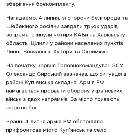
зберігання боєкомплекту.
Нагадаємо, 4 липня, зі сторони Бєлгорода та
Шебекіного росіяни завдали трьох ударів,
зокрема, скинули чотири КАБи на Харківську
область. Цілили у райони населених пунктів
Липці, Вовчанські Хутори та Охримівка.
На початку червня Головнокомандувач ЗСУ
Олександр Сирський
зазначав
, що ситуація в
районі Купʼянська складна. Армія РФ
намагається прорвати оборону українських
військ з двох напрямків. За місто тривають
жорсткі бої.
Вранці 4 липня армія РФ обстріляла
прифронтове місто Куп’янськ та село