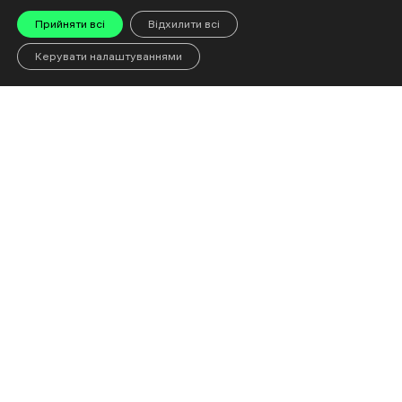
Прийняти всі
Відхилити всі
Керувати налаштуваннями
Війна Росії проти України
підозра в держзраді
Харківська обласна прокуратура
Останні новини
Вихідні у Харкові: 8 серпня у ХНАТОБі пройде
концерт гурту ТНКМ
7 Cерпня 19:13
У Харкові за 1,6 млн гривень закупили медалі
«незламним» малюкам