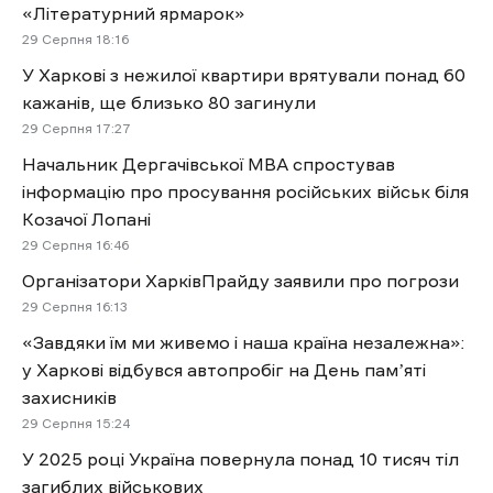
«Літературний ярмарок»
29 Cерпня 18:16
У Харкові з нежилої квартири врятували понад 60
кажанів, ще близько 80 загинули
29 Cерпня 17:27
Начальник Дергачівської МВА спростував
інформацію про просування російських військ біля
Козачої Лопані
29 Cерпня 16:46
Організатори ХарківПрайду заявили про погрози
29 Cерпня 16:13
«Завдяки їм ми живемо і наша країна незалежна»:
у Харкові відбувся автопробіг на День памʼяті
захисників
29 Cерпня 15:24
У 2025 році Україна повернула понад 10 тисяч тіл
загиблих військових