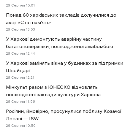
29 Cерпня 15:01
Понад 80 харківських закладів долучилися до
акції «Стіл пам’яті»
29 Cерпня 13:53
У Харкові демонтують аварійну частину
багатоповерхівки, пошкодженої авіабомбою
29 Cерпня 12:44
У Харкові замінять вікна у будинках за підтримки
Швейцарії
29 Cерпня 12:21
Мінкульт разом з ЮНЕСКО відновлять
пошкоджені заклади культури Харкова
29 Cерпня 11:56
Росіяни, ймовірно, просунулися поблизу Козачої
Лопані — ISW
29 Cерпня 10:50