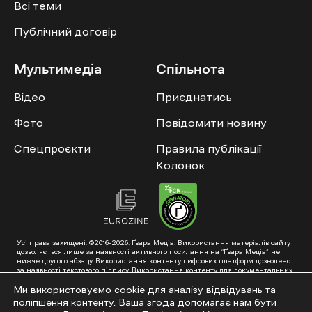
Всі теми
Публічний договір
Мультимедіа
Спільнота
Відео
Приєднатись
Фото
Повідомити новину
Спецпроєкти
Правила публікації
Колонок
Усі права захищені. ©2016-2026. Ґвара Медіа. Використання матеріалів сайту
дозволяється лише за наявності активного посилання на “Ґвара Медіа” не
нижче другого абзацу. Використання контенту цифрових платформ дозволено
за наявності текстового підпису. Використання контенту для документальних
фільмів та інтегрованих продуктів дозволяється за умови отримання
схвалення від редакції.
Ми використовуємо cookie для аналізу відвідувань та
поліпшення контенту. Ваша згода допомагає нам бути
Суб’єкт у сфері онлайн-медіа; ідентифікатор медіа – R40-01353. Поштова
адреса: ГО «Ґвара Медіа», 61057, Харків, вул. Гоголя, 14, абонентська скринька