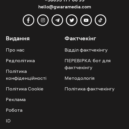
hello@gwaramedia.com
Видання
Фактчекінг
Про нас
Відділ фактчекінгу
Редполітика
ПЕРЕВІРКА: бот для
фактчекінгу
Політика
конфіденційності
Методологія
Політика Cookie
Політика фактчекінгу
Реклама
Робота
ID