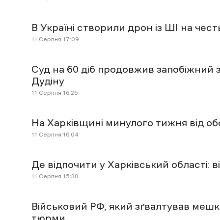
В Україні створили дрон із ШІ на чес
11 Cерпня 17:09
Суд на 60 діб продовжив запобіжний 
Дудіну
11 Cерпня 16:25
На Харківщині минулого тижня від о
11 Cерпня 16:04
Де відпочити у Харківський області: в
11 Cерпня 15:30
Військовий РФ, який зґвалтував мешк
тюрми