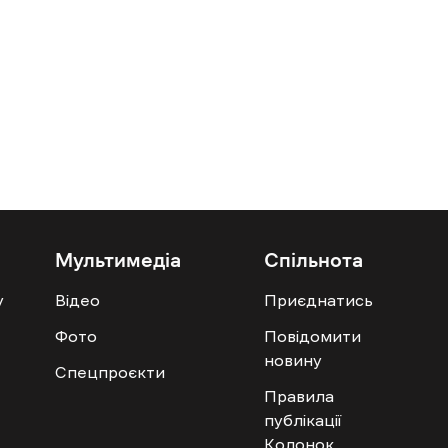
Мультимедіа
Спільнота
у
Відео
Приєднатись
Фото
Повідомити
новину
Спецпроєкти
Правила
публікації
Колонок