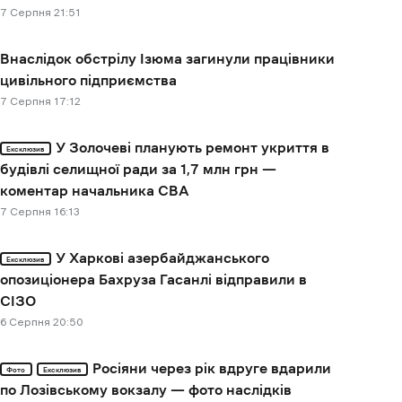
7 Cерпня 21:51
Внаслідок обстрілу Ізюма загинули працівники
цивільного підприємства
7 Cерпня 17:12
У Золочеві планують ремонт укриття в
Ексклюзив
будівлі селищної ради за 1,7 млн грн —
коментар начальника СВА
7 Cерпня 16:13
У Харкові азербайджанського
Ексклюзив
опозиціонера Бахруза Гасанлі відправили в
СІЗО
6 Cерпня 20:50
Росіяни через рік вдруге вдарили
Фото
Ексклюзив
по Лозівському вокзалу — фото наслідків