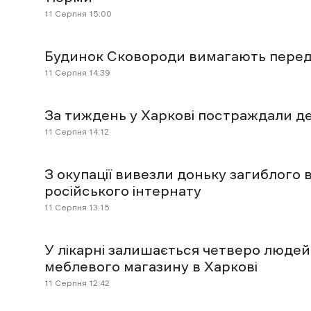
11 Cерпня 15:00
Будинок Сковороди вимагають переда
11 Cерпня 14:39
За тиждень у Харкові постраждали де
11 Cерпня 14:12
З окупації вивезли доньку загиблого 
російського інтернату
11 Cерпня 13:15
У лікарні залишається четверо людей
меблевого магазину в Харкові
11 Cерпня 12:42