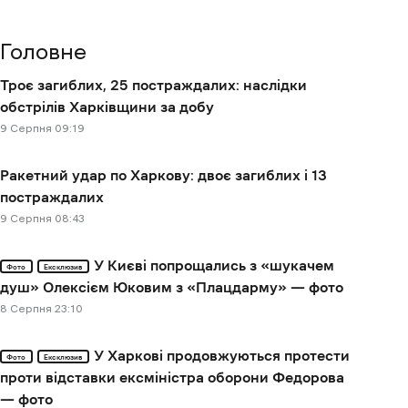
Головне
Троє загиблих, 25 постраждалих: наслідки
обстрілів Харківщини за добу
9 Cерпня 09:19
Ракетний удар по Харкову: двоє загиблих і 13
постраждалих
9 Cерпня 08:43
У Києві попрощались з «шукачем
Фото
Ексклюзив
душ» Олексієм Юковим з «Плацдарму» — фото
8 Cерпня 23:10
У Харкові продовжуються протести
Фото
Ексклюзив
проти відставки ексміністра оборони Федорова
— фото