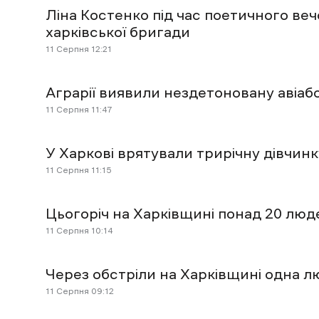
Ліна Костенко під час поетичного веч
харківської бригади
11 Cерпня 12:21
Аграрії виявили нездетоновану авіабо
11 Cерпня 11:47
У Харкові врятували трирічну дівчинку
11 Cерпня 11:15
Цьогоріч на Харківщині понад 20 лю
11 Cерпня 10:14
Через обстріли на Харківщині одна л
11 Cерпня 09:12