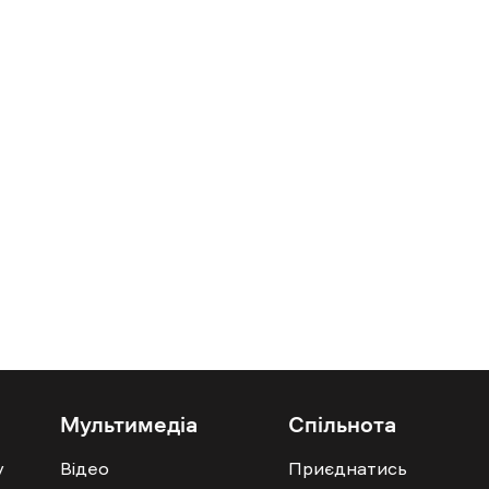
Мультимедіа
Спільнота
у
Відео
Приєднатись