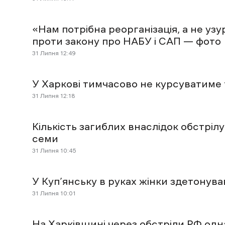
«Нам потрібна реорганізація, а не узу
проти закону про НАБУ і САП — фото
31 Липня 12:49
У Харкові тимчасово не курсуватиме
31 Липня 12:18
Кількість загиблих внаслідок обстріл
семи
31 Липня 10:45
У Куп’янську в руках жінки здетонував
31 Липня 10:01
На Харківщині через обстріли РФ од