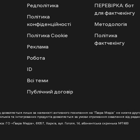
Редполітика
ПЕРЕВІРКА: бот
для фактчекінгу
Політика
конфіденційності
Методологія
Політика Cookie
Політика
фактчекінгу
Реклама
Робота
ID
Всі теми
Публічний договір
ту дозволяється лише за наявності активного посилання на “Ґвара Медіа” не нижче дру
льмів та інтегрованих продуктів дозволяється за умови отримання схвалення від редакц
са: ГО «Ґвара Медіа», 61057, Харків, вул. Гоголя, 14, абонентська скринька №7400