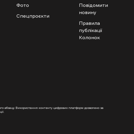
Фото
Повідомити
новину
Спецпроєкти
Правила
публікації
Колонок
гого абзацу. Використання контенту цифрових платформ дозволено за
ії.