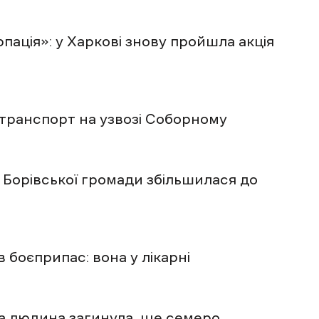
рпація»: у Харкові знову пройшла акція
 транспорт на узвозі Соборному
у Борівської громади збільшилася до
 боєприпас: вона у лікарні
на людина загинула, ще семеро