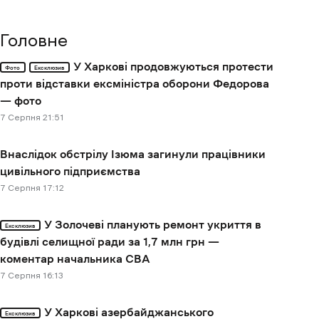
Головне
У Харкові продовжуються протести
Фото
Ексклюзив
проти відставки ексміністра оборони Федорова
— фото
7 Cерпня 21:51
Внаслідок обстрілу Ізюма загинули працівники
цивільного підприємства
7 Cерпня 17:12
У Золочеві планують ремонт укриття в
Ексклюзив
будівлі селищної ради за 1,7 млн грн —
коментар начальника СВА
7 Cерпня 16:13
У Харкові азербайджанського
Ексклюзив