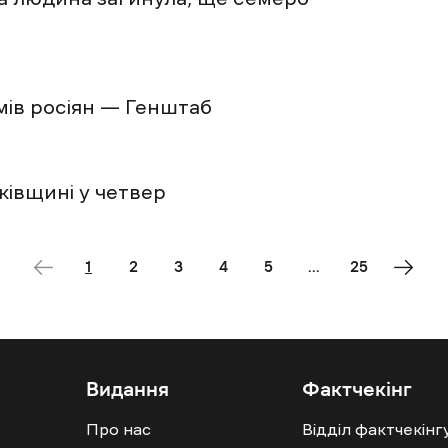
мів росіян — Генштаб
ківщині у четвер
1
2
3
4
5
...
25
Видання
Фактчекінг
Про нас
Відділ фактчекінг