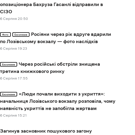
опозиціонера Бахруза Гасанлі відправили в
СІЗО
6 Cерпня 20:50
Росіяни через рік вдруге вдарили
Фото
Ексклюзив
по Лозівському вокзалу — фото наслідків
6 Cерпня 19:23
Через російські обстріли знищена
Ексклюзив
третина книжкового ринку
6 Cерпня 17:55
«Люди почали виходити з укриття»:
Ексклюзив
начальниця Лозівського вокзалу розповіла, чому
наявність укриттів не запобігла жертвам
6 Cерпня 15:21
Загинув засновник пошукового загону