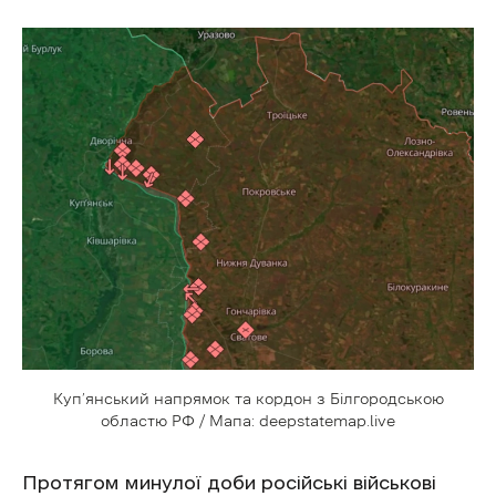
Куп’янський напрямок та кордон з Білгородською
областю РФ / Мапа: deepstatemap.live
Протягом минулої доби російські військові