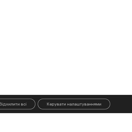
Відхилити всі
Керувати налаштуваннями