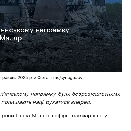
п’янському напрямку
 Маляр
 травень 2023 рік/ Фото: t.me/synegubov
уп’янському напрямку, були безрезультатними
е полишають надії рухатися вперед.
орони Ганна Маляр в ефірі телемарафону