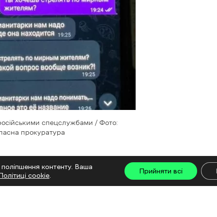
російськими спецслужбами / Фото:
бласна прокуратура
я 2023 року. Наразі вони перебувають під
 поліпшення контенту. Ваша
Прийняти всі
Політиці cookie
.