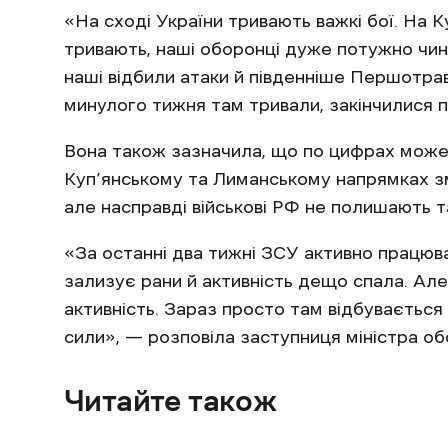
«На сході України тривають важкі бої. На 
тривають, наші оборонці дуже потужно чин
наші відбили атаки й південніше Першотравне
минулого тижня там тривали, закінчилися 
Вона також зазначила, що по цифрах може
Куп’янському та Лиманському напрямках змен
але насправді військові РФ не полишають т
«За останні два тижні ЗСУ активно працюва
зализує рани й активність дещо спала. Ал
активність. Зараз просто там відбувається
сили», — розповіла заступниця міністра об
Читайте також