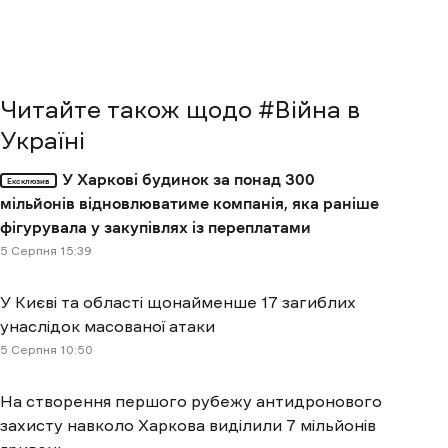
Читайте також щодо #
Війна в
Україні
У Харкові будинок за понад 300
Ексклюзив
мільйонів відновлюватиме компанія, яка раніше
фігурувала у закупівлях із переплатами
5 Cерпня 15:39
У Києві та області щонайменше 17 загиблих
унаслідок масованої атаки
5 Cерпня 10:50
На створення першого рубежу антидронового
захисту навколо Харкова виділили 7 мільйонів