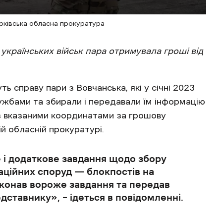
рківська обласна прокуратура
українських військ пара отримувала гроші від
ь справу пари з Вовчанська, які у січні 2023
ужбами та збирали і передавали їм інформацію
із вказаними координатами за грошову
ій обласній прокуратурі.
 і додаткове завдання щодо збору
ційних споруд — блокпостів на
виконав вороже завдання та передав
ставнику», – ідеться в повідомленні.