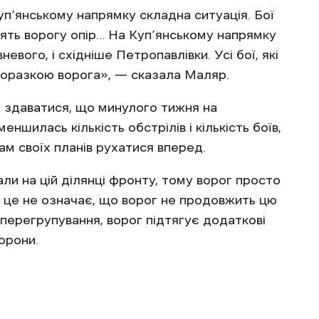
Куп’янському напрямку складна ситуація. Бої
ять ворогу опір… На Куп’янському напрямку
вого, і східніше Петропавлівки. Усі бої, які
поразкою ворога», — сказала Маляр.
 здаватися, що минулого тижня на
шилась кількість обстрілів і кількість боїв,
ам своїх планів рухатися вперед.
ли на цій ділянці фронту, тому ворог просто
е це не означає, що ворог не продовжить цю
 перегрупування, ворог підтягує додаткові
орони.