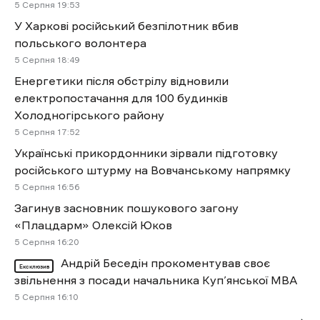
5 Cерпня 19:53
У Харкові російський безпілотник вбив
польського волонтера
5 Cерпня 18:49
Енергетики після обстрілу відновили
електропостачання для 100 будинків
Холодногірського району
5 Cерпня 17:52
Українські прикордонники зірвали підготовку
російського штурму на Вовчанському напрямку
5 Cерпня 16:56
Загинув засновник пошукового загону
«Плацдарм» Олексій Юков
5 Cерпня 16:20
Андрій Беседін прокоментував своє
Ексклюзив
звільнення з посади начальника Куп’янської МВА
5 Cерпня 16:10