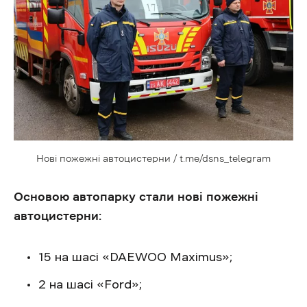
Нові пожежні автоцистерни / t.me/dsns_telegram
Основою автопарку стали нові пожежні
автоцистерни:
15 на шасі «DAEWOO Maximus»;
2 на шасі «Ford»;