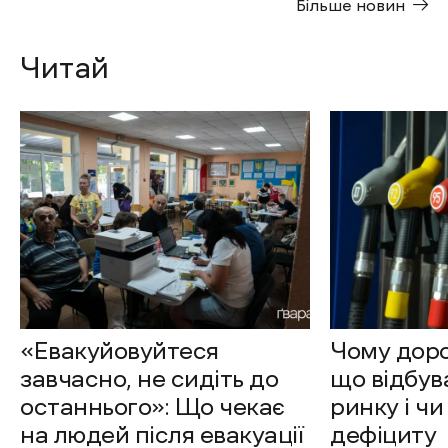
Більше новин
Читай
«Евакуйовуйтеся
Чому доро
завчасно, не сидіть до
що відбув
останнього»: Що чекає
ринку і чи
на людей після евакуації
дефіциту