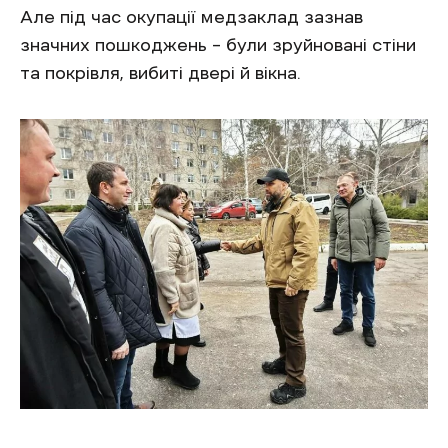
Але під час окупації медзаклад зазнав
значних пошкоджень – були зруйновані стіни
та покрівля, вибиті двері й вікна.