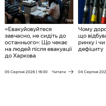
«Евакуйовуйтеся
Чому доро
завчасно, не сидіть до
що відбув
останнього»: Що чекає
ринку і чи
на людей після евакуації
дефіциту
до Харкова
05 Cерпня 2026 | 16:00
Читати
04 Cерпня 2026