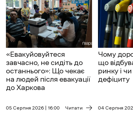
«Евакуйовуйтеся
Чому доро
завчасно, не сидіть до
що відбув
останнього»: Що чекає
ринку і чи
на людей після евакуації
дефіциту
до Харкова
05 Cерпня 2026 | 16:00
Читати
04 Cерпня 2026