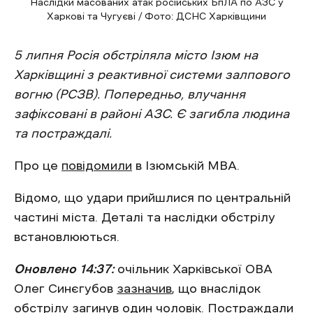
Наслідки масованих атак російських БпЛА по АЗС у
Харкові та Чугуєві / Фото: ДСНС Харківщини
5 липня Росія обстріляла місто Ізюм на
Харківщині з реактивної системи залпового
вогню (РСЗВ). Попередньо, влучання
зафіксовані в районі АЗС. Є загибла людина
та постраждалі.
Про це
повідомили
в Ізюмській МВА.
Відомо, що удари прийшлися по центральній
частині міста. Деталі та наслідки обстрілу
встановлюються.
Оновлено 14:37:
очільник Харківської ОВА
Олег Синєгубов
зазначив
, що внаслідок
обстрілу загинув один чоловік. Постраждали