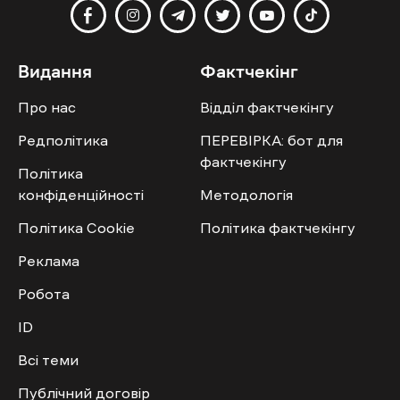
Видання
Фактчекінг
Про нас
Відділ фактчекінгу
Редполітика
ПЕРЕВІРКА: бот для
фактчекінгу
Політика
конфіденційності
Методологія
Політика Cookie
Політика фактчекінгу
Реклама
Робота
ID
Всі теми
Публічний договір