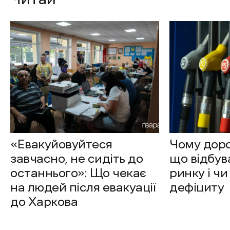
«Евакуйовуйтеся
Чому доро
завчасно, не сидіть до
що відбув
останнього»: Що чекає
ринку і чи
на людей після евакуації
дефіциту
до Харкова