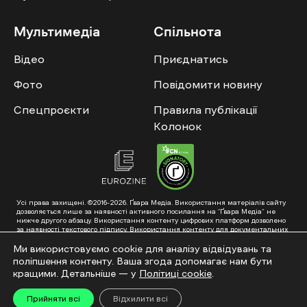
Мультимедіа
Спільнота
Відео
Приєднатись
Фото
Повідомити новину
Спецпроєкти
Правила публікації
Колонок
Усі права захищені. ©2016-2026. Ґвара Медіа. Використання матеріалів сайту
дозволяється лише за наявності активного посилання на “Ґвара Медіа” не
нижче другого абзацу. Використання контенту цифрових платформ дозволено
за наявності текстового підпису. Використання контенту для документальних
фільмів та інтегрованих продуктів дозволяється за умови отримання
схвалення від редакції.
Ми використовуємо cookie для аналізу відвідувань та
поліпшення контенту. Ваша згода допомагає нам бути
Суб’єкт у сфері онлайн-медіа; ідентифікатор медіа – R40-01353. Поштова
адреса: ГО «Ґвара Медіа», 61057, Харків, вул. Гоголя, 14, абонентська скринька
кращими. Детальніше — у
Політиці cookie
.
№7400
Підкинь нам тему на пошту – hello@gwaramedia.com
Прийняти всі
Відхилити всі