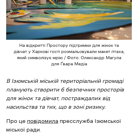
На відкритті Простору підтримки для жінок та
дівчат у Харкові гості розмальовували макет птаха,
який символізує мрію / Фото: Олександр Магула
для Ґвара Медіа
В Ізюмській міській територіальній громаді
планують створити 6 безпечних просторів
для жінок та дівчат, постраждалих від
насильства та тих, що в зоні ризику.
Про це
повідомила
пресслужба Ізюмської
міської ради.