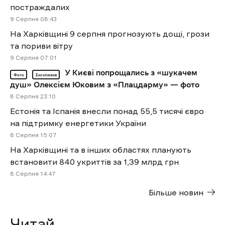
постраждалих
9 Cерпня 08:43
На Харківщині 9 серпня прогнозують дощі, грози
та пориви вітру
9 Cерпня 07:01
У Києві попрощались з «шукачем
Фото
Ексклюзив
душ» Олексієм Юковим з «Плацдарму» — фото
8 Cерпня 23:10
Естонія та Іспанія внесли понад 55,5 тисячі євро
на підтримку енергетики України
8 Cерпня 15:07
На Харківщині та в інших областях планують
встановити 840 укриттів за 1,39 млрд грн
8 Cерпня 14:47
Більше новин
Читай