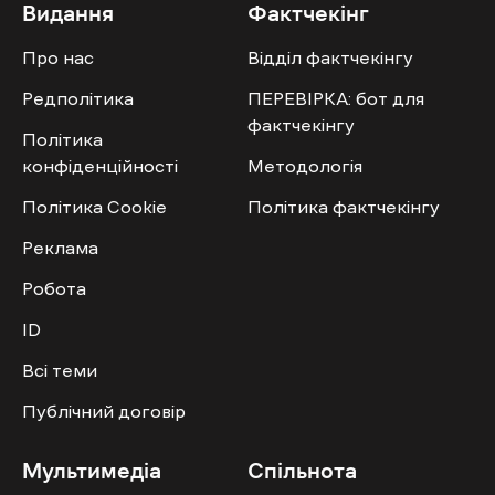
Видання
Фактчекінг
Про нас
Відділ фактчекінгу
Редполітика
ПЕРЕВІРКА: бот для
фактчекінгу
Політика
конфіденційності
Методологія
Політика Cookie
Політика фактчекінгу
Реклама
Робота
ID
Всі теми
Публічний договір
Мультимедіа
Спільнота