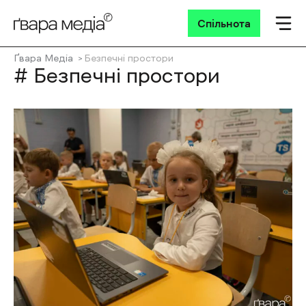
Спільнота
Ґвара Медіа
Безпечні простори
# Безпечні простори